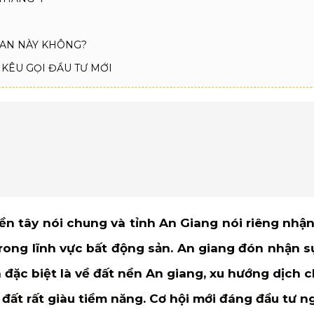
IAN NÀY KHÔNG?
 KÊU GỌI ĐẦU TƯ MỚI
ền tây nói chung và tỉnh An Giang nói riêng nhậ
rong lĩnh vực bất động sản. An giang đón nhận s
đặc biệt là về đất nền An giang, xu hướng dịch 
ất rất giàu tiềm năng. Cơ hội mới đáng đầu tư ng