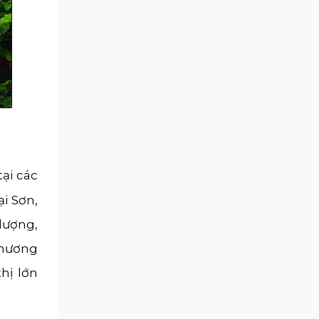
ại các
i Sơn,
lượng,
thương
hị lớn