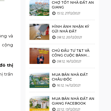
CHỢ TỐT NHÀ ĐẤT AN
GIANG
15:12, 27/12/2021
HÌNH ẢNH NHẬN KÝ
GỬI NHÀ ĐẤT
ộng và
08:12, 20/12/2021
, cộng
CHỦ ĐẦU TƯ T&T VÀ
CÔNG CUỘC BÀNH
TRƯỚNG HƠN 40 DỰ
08:12, 16/12/2021
ÁN TỪ BẮC VÀO NAM
đô thị
hị trấn
MUA BÁN NHÀ ĐẤT
CHÂU ĐỐC
16:12, 14/12/2021
MUA BÁN NHÀ ĐẤT AN
GIANG FACEBOOK
22:12, 13/12/2021