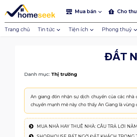
Mua bán
Cho th
Trang chủ
Tin tức
Tiện ích
Phong thuỷ
ĐẤT 
Danh mục:
Thị trường
An giang đón nhận sự dịch chuyển của các nhà đ
chuyển mạnh mẽ này cho thấy An Giang là vùng đấ
MUA NHÀ HAY THUÊ NHÀ: CÂU TRẢ LỜI NẰM
SHOPHOUSE BẤT NGỜ ĐẮT KHÁCH TRONG 