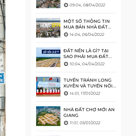
AN GIANG ?
09:04, 08/04/2022
MỘT SỐ THÔNG TIN
MUA BÁN NHÀ ĐẤT
LONG XUYÊN AN
14:04, 06/04/2022
GIANG NĂM 2022
ĐẤT NỀN LÀ GÌ? TẠI
SAO PHẢI MUA ĐẤT
NỀN?
10:04, 04/04/2022
TUYẾN TRÁNH LONG
XUYÊN VÀ TUYẾN NỐI
QUỐC LỘ 91 KHỞI
14:01, 17/01/2022
CÔNG VÀO NGÀY 18/1
NHÀ ĐẤT CHỢ MỚI AN
GIANG
11:01, 05/01/2022