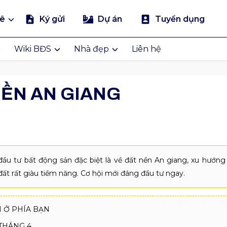
uê
Ký gửi
Dự án
Tuyển dụng
Wiki BĐS
Nhà đẹp
Liên hệ
NỀN AN GIANG
ầu tư bất động sản đặc biệt là về đất nền An giang, xu hướng
t rất giàu tiềm năng. Cơ hội mới đáng đầu tư ngay.
 Ở PHÍA BẠN
THÁNG 4