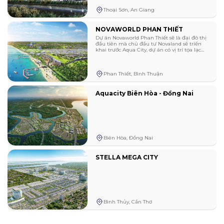
Bình Định
Thoại Sơn, An Giang
Tiền Giang
NOVAWORLD PHAN THIẾT
Dự án Novaworld Phan Thiết sẽ là đại đô thị
đầu tiên mà chủ đầu tư Novaland sẽ triển
Thái Bình
khai trước Aqua City, dự án có vị trí tọa lạc
đắc địa tại xã Tiến Thành, Phan Thiết, Bình
Thuận, Việt Nam. Điểm nhấn mạnh và ấn
Bắc Giang
tượng đầu tiên khi nói đến đại đô thị
Phan Thiết, Bình Thuận
Novaworld Tiến Thành Phan Thiết là dự án
có quy mô rất lớn với tổng diện tích gần
1.000ha có thể khẳng định cho đến hiện tại
Hòa Bình
ở Phân Thiết chưa có bất cứ 1 khu đô thị
Aquacity Biên Hòa - Đồng Nai
tầm cỡ nào như vậy
Vĩnh Phúc
Tây Ninh
Biên Hòa, Đồng Nai
Thái Nguyên
STELLA MEGA CITY
Lào Cai
Nam Định
Bình Thủy, Cần Thơ
Quảng Ngãi