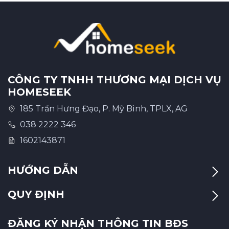
Bến Tre
Đắk Nông
Cà Mau
Vĩnh Long
CÔNG TY TNHH THƯƠNG MẠI DỊCH VỤ
HOMESEEK
Ninh Bình
185 Trần Hưng Đạo, P. Mỹ Bình, TPLX, AG
Phú Thọ
038 2222 346
Ninh Thuận
1602143871
Phú Yên
HƯỚNG DẪN
Hà Nam
QUY ĐỊNH
Hà Tĩnh
Đồng Tháp
ĐĂNG KÝ NHẬN THÔNG TIN BĐS