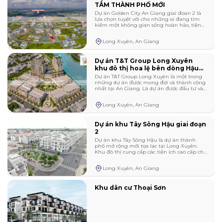
Lâm Đồng
TÂM THÀNH PHỐ MỚI
Châu Đốc
Tất cả mức giá
Tây Bắc
Dự án Golden City An Giang giai đoan 2 là
lựa chọn tuyệt vời cho những ai đang tìm
Thừa Thiên Huế
kiếm một không gian sống hoàn hảo, tiện
Tất cả mức giá
nghi và sang trọng. Liệu giai đoạn 2 có tạo
Tây Nam
ra sức hút như giai đoạn 1 ?
Long Xuyên, An Giang
Kiên Giang
Dự án T&T Group Long Xuyên
Bắc Ninh
khu đô thị hoa lệ bên dòng Hậu
Giang
Dự án T&T Group Long Xuyên là một trong
những dự án được mong đợi và thành công
Quảng Ninh
nhất tại An Giang. Là dự án được đầu tư và
xây dựng mang tính bước ngoặt tại trung
tâm thành phố, có diện tích hơn 3,5 ha, tổng
Long Xuyên, An Giang
Thanh Hóa
giá trị đầu tư gần 2.400 tỉ đồng.
Dự án khu Tây Sông Hậu giai đoạn
Nghệ An
2
Dự án khu Tây Sông Hậu là dự án thành
phố mở rộng mới tọa lạc tại Long Xuyên.
Hải Dương
Khu đô thị cung cấp các tiện ích cao cấp cho
cư dân. Tận hưởng một phong cách sống
tiện lợi, thư thái và hạnh phúc bên gia đình
Gia Lai
Long Xuyên, An Giang
và bạn bè tại Diamond City!
Bình Phước
Khu dân cư Thoại Sơn
Hưng Yên