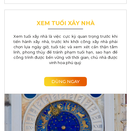
Bình Định
Tiền Giang
XEM TUỔI XÂY NHÀ
Thái Bình
Xem tuổi xây nhà là việc cực kỳ quan trọng trước khi
Bắc Giang
tiến hành xây nhà, trước khi khởi công xây nhà phải
chọn lựa ngày giờ, tuổi tác và xem xét cẩn thận tâm
Hòa Bình
linh, phong thủy để tránh phạm tuổi hạn, sao hạn để
công trình được bền vững với thời gian, chủ nhà được
vinh hoa phú quý.
Vĩnh Phúc
Tây Ninh
DÙNG NGAY
Thái Nguyên
Lào Cai
Nam Định
Quảng Ngãi