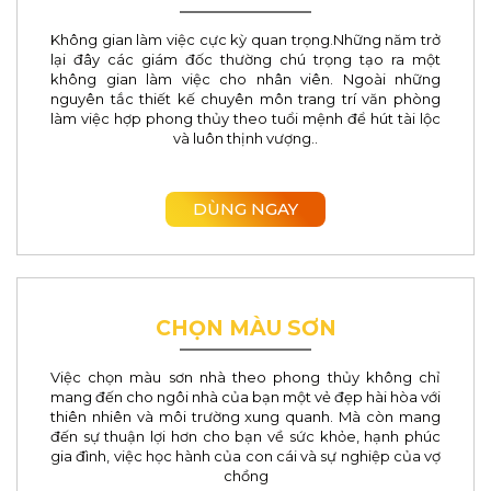
Sóc Trăng
Không gian làm việc cực kỳ quan trọng.Những năm trở
lại đây các giám đốc thường chú trọng tạo ra một
Kon Tum
không gian làm việc cho nhân viên. Ngoài những
nguyên tắc thiết kế chuyên môn trang trí văn phòng
Quảng Bình
làm việc hợp phong thủy theo tuổi mệnh để hút tài lộc
và luôn thịnh vượng..
Quảng Trị
Trà Vinh
DÙNG NGAY
Hậu Giang
Sơn La
CHỌN MÀU SƠN
Bạc Liêu
Việc chọn màu sơn nhà theo phong thủy không chỉ
Yên Bái
mang đến cho ngôi nhà của bạn một vẻ đẹp hài hòa với
thiên nhiên và môi trường xung quanh. Mà còn mang
Tuyên Quang
đến sự thuận lợi hơn cho bạn về sức khỏe, hạnh phúc
gia đình, việc học hành của con cái và sự nghiệp của vợ
Điện Biên
chồng