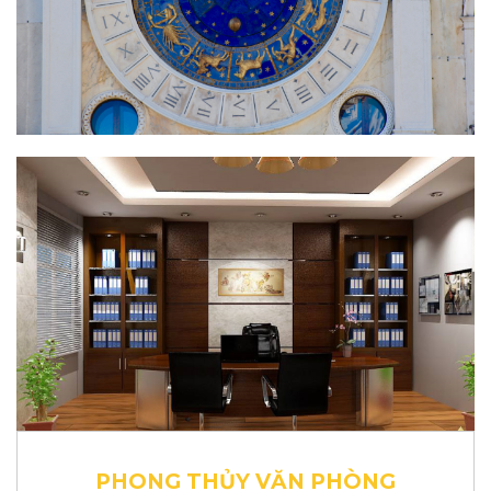
Bến Tre
Đắk Nông
Cà Mau
Vĩnh Long
Ninh Bình
Phú Thọ
Ninh Thuận
Phú Yên
Hà Nam
Hà Tĩnh
Đồng Tháp
PHONG THỦY VĂN PHÒNG