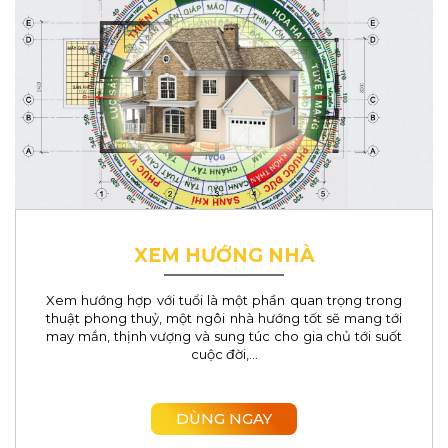
Lâm Đồng
Châu Đốc
Tất cả mức giá
Tây Bắc
Thừa Thiên Huế
Tất cả mức giá
Tây Nam
Kiên Giang
Bắc Ninh
Quảng Ninh
Thanh Hóa
XEM HƯỚNG NHÀ
Nghệ An
Hải Dương
Xem hướng hợp với tuổi là một phần quan trọng trong
thuật phong thuỷ, một ngôi nhà hướng tốt sẽ mang tới
may mắn, thịnh vượng và sung túc cho gia chủ tới suốt
Gia Lai
cuộc đời,...
Bình Phước
DÙNG NGAY
Hưng Yên