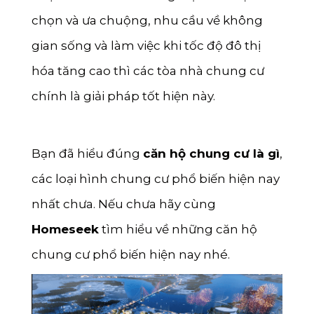
Bình Định
chọn và ưa chuộng, nhu cầu về không
Tiền Giang
gian sống và làm việc khi tốc độ đô thị
Thái Bình
hóa tăng cao thì các tòa nhà chung cư
Bắc Giang
chính là giải pháp tốt hiện này.
Hòa Bình
Vĩnh Phúc
Bạn đã hiểu đúng
căn hộ chung cư là gì
,
các loại hình chung cư phổ biến hiện nay
Tây Ninh
nhất chưa. Nếu chưa hãy cùng
Thái Nguyên
Homeseek
tìm hiểu về những căn hộ
Lào Cai
chung cư phổ biến hiện nay nhé.
Nam Định
Quảng Ngãi