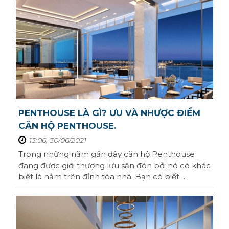
gian sẽ thoáng hơn rất nhiều.Vậy ưu điểm và
nhược điểm của loại hình này như thế nào? ...
PENTHOUSE LÀ GÌ? ƯU VÀ NHƯỢC ĐIỂM
CĂN HỘ PENTHOUSE.
13:06, 30/06/2021
Trong những năm gần đây căn hộ Penthouse
đang được giới thượng lưu săn đón bởi nó có khác
biệt là nằm trên đỉnh tòa nhà. Bạn có biết
Penthouse là gì chưa? Hãy cùng Homeseek tìm
hiểu vì sao căn hộ Penthouse luôn được giới
thượng lưu quan tâm đến vậy nhé.Penthouse là
gì?Penthouse là gìPenthouselà những căn hộ ...