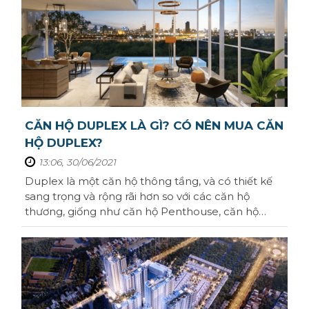
CĂN HỘ DUPLEX LÀ GÌ? CÓ NÊN MUA CĂN
HỘ DUPLEX?
13:06, 30/06/2021
Duplex là một căn hộ thông tầng, và có thiết kế
sang trọng và rộng rãi hơn so với các căn hộ
thương, giống như căn hộ Penthouse, căn hộ
duplex cũng nằm tại các tầng trung của tòa
chung cư, và có với thiết kế tầng thông như ban
công đây chính là căn hộ được giới thượng lưu sẵn
đón, bạn đã hiểu chính xác về căn hộ ...