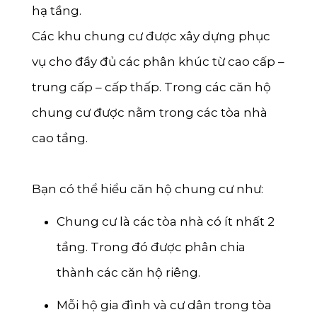
hạ tầng.
Sóc Trăng
Các khu chung cư được xây dựng phục
Kon Tum
vụ cho đầy đủ các phân khúc từ cao cấp –
Quảng Bình
trung cấp – cấp thấp. Trong các căn hộ
Quảng Trị
chung cư được nằm trong các tòa nhà
Trà Vinh
cao tầng.
Hậu Giang
Sơn La
Bạn có thể hiểu căn hộ chung cư như:
Bạc Liêu
Chung cư là các tòa nhà có ít nhất 2
Yên Bái
tầng. Trong đó được phân chia
thành các căn hộ riêng.
Tuyên Quang
Điện Biên
Mỗi hộ gia đình và cư dân trong tòa