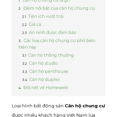
Căn hộ chung cư là gì?
Lâm Đồng
Châu Đốc
Tất cả mức giá
Tây Bắc
Điểm nổi bật của căn hộ chung cư.
Thừa Thiên Huế
Tất cả mức giá
Tiện ích vượt trội
Tây Nam
Kiên Giang
Giá cả
An ninh được đảm bảo
Bắc Ninh
Các loại căn hộ chung cư phổ biến
Quảng Ninh
hiện nay
Căn hộ thông thường
Thanh Hóa
Căn hộ studio
Nghệ An
Căn hộ penthouse
Hải Dương
Căn hộ duplex
Đôi nét về Homeseek
Gia Lai
Bình Phước
Loại hình bất động sản
Căn hộ chung cư
Hưng Yên
được nhiều khách hàng Việt Nam lựa