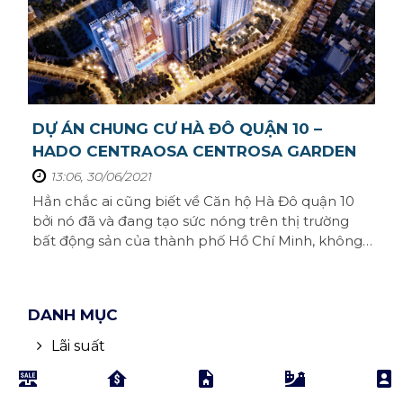
DỰ ÁN CHUNG CƯ HÀ ĐÔ QUẬN 10 –
HADO CENTRAOSA CENTROSA GARDEN
13:06, 30/06/2021
Hẳn chắc ai cũng biết về Căn hộ Hà Đô quận 10
bởi nó đã và đang tạo sức nóng trên thị trường
bất động sản của thành phố Hồ Chí Minh, không
chỉ có vị trí đẹp, mà các tiện ích của dự án chung
cư hà đô thuộc dạng đẳng cấp. Có cơ hội đầu tư
sinh lợi cao, hãy cùng Homeseek tìm hiểu nhé.Đôi
DANH MỤC
nét về Dự Án chung cư Hà Đô – ...
Lãi suất
Tài chính