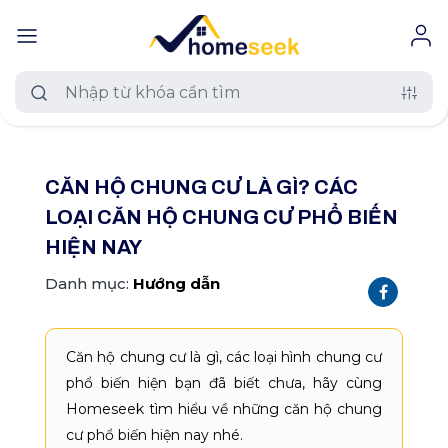
#muaban
#chothue
#duan
CĂN HỘ CHUNG CƯ LÀ GÌ? CÁC
Loại nhà đất
LOẠI CĂN HỘ CHUNG CƯ PHỔ BIẾN
Tất cả nhà đất
HIỆN NAY
Khu vực
Căn hộ chung cư
Danh mục:
Hướng dẫn
Trên toàn quốc
Mức giá
Nhà riêng
An Giang
Tất cả mức giá
Diện tích
Căn hộ chung cư là gì, các loại hình chung cư
Nhà biệt thự, liền kề
Hồ Chí Minh
≤ 500 triệu
phổ biến hiện bạn đã biết chưa, hãy cùng
Tất cả diện tích
Dự án
Nhà mặt phố
Homeseek tìm hiểu về những căn hộ chung
Hà Nội
500 - 800 triệu
≤ 120 m2
cư phổ biến hiện nay nhé.
Tất cả dự án
TÌM NGAY
Thêm
Phường xã
Đất nền dự án