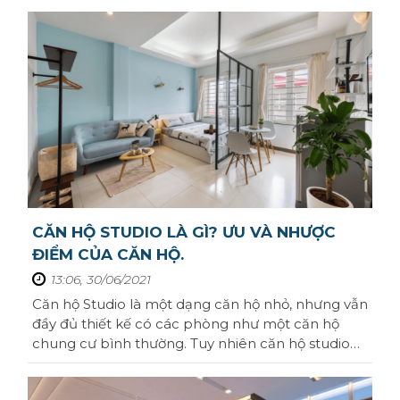
CĂN HỘ STUDIO LÀ GÌ? ƯU VÀ NHƯỢC
ĐIỂM CỦA CĂN HỘ.
13:06, 30/06/2021
Căn hộ Studio là một dạng căn hộ nhỏ, nhưng vẫn
đầy đủ thiết kế có các phòng như một căn hộ
chung cư bình thường. Tuy nhiên căn hộ studio
khác một chỗ là ngôi nhà không có tường ngăn
cách, vậy nên nó tạo cảm giác rộng rãi và không