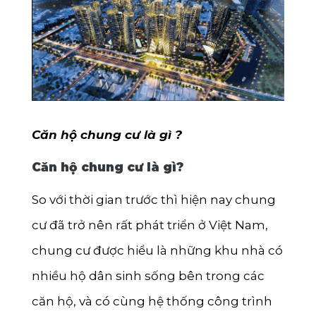
Bến Tre
Đắk Nông
Cà Mau
Vĩnh Long
Ninh Bình
Căn hộ chung cư là gì ?
Phú Thọ
Căn hộ chung cư là gì?
Ninh Thuận
So với thời gian trước thì hiện nay chung
Phú Yên
cư đã trở nên rất phát triển ở Việt Nam,
Hà Nam
chung cư được hiểu là những khu nhà có
Hà Tĩnh
nhiều hộ dân sinh sống bên trong các
Đồng Tháp
căn hộ, và có cùng hệ thống công trình