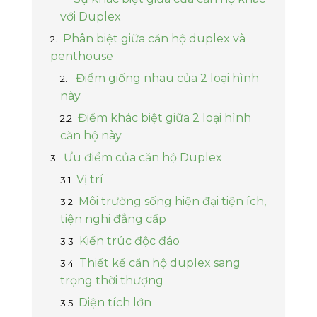
Lâm Đồng
Châu Đốc
Tất cả mức giá
với Duplex
Tây Bắc
Thừa Thiên Huế
Phân biệt giữa căn hộ duplex và
Tất cả mức giá
Tây Nam
penthouse
Kiên Giang
Điểm giống nhau của 2 loại hình
Bắc Ninh
này
Điểm khác biệt giữa 2 loại hình
Quảng Ninh
căn hộ này
Thanh Hóa
Ưu điểm của căn hộ Duplex
Vị trí
Nghệ An
Môi trường sống hiện đại tiện ích,
Hải Dương
tiện nghi đẳng cấp
Gia Lai
Kiến trúc độc đáo
Thiết kế căn hộ duplex sang
Bình Phước
trọng thời thượng
Hưng Yên
Diện tích lớn