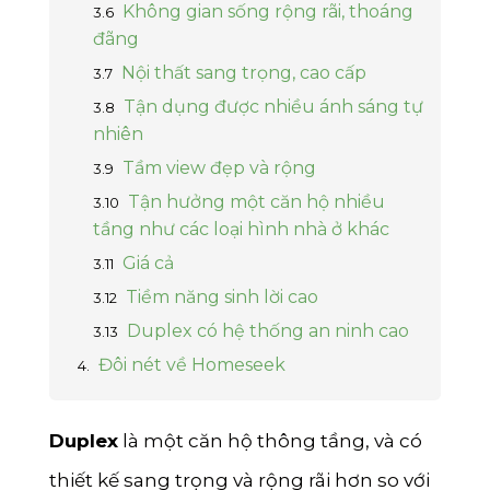
Không gian sống rộng rãi, thoáng
Bình Định
đãng
Tiền Giang
Nội thất sang trọng, cao cấp
Thái Bình
Tận dụng được nhiều ánh sáng tự
nhiên
Bắc Giang
Tầm view đẹp và rộng
Hòa Bình
Tận hưởng một căn hộ nhiều
tầng như các loại hình nhà ở khác
Vĩnh Phúc
Giá cả
Tây Ninh
Tiềm năng sinh lời cao
Thái Nguyên
Duplex có hệ thống an ninh cao
Đôi nét về Homeseek
Lào Cai
Nam Định
Duplex
là một căn hộ thông tầng, và có
Quảng Ngãi
thiết kế sang trọng và rộng rãi hơn so với