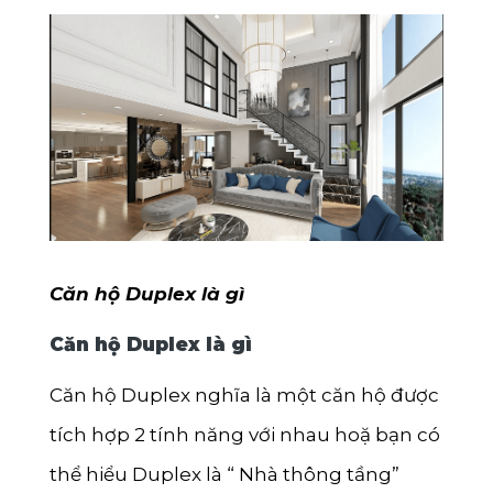
Sóc Trăng
Kon Tum
Quảng Bình
Quảng Trị
Trà Vinh
Hậu Giang
Sơn La
Căn hộ Duplex là gì
Bạc Liêu
Căn hộ Duplex là gì
Yên Bái
Căn hộ Duplex nghĩa là một căn hộ được
Tuyên Quang
tích hợp 2 tính năng với nhau hoặ bạn có
Điện Biên
thể hiểu Duplex là “ Nhà thông tầng”