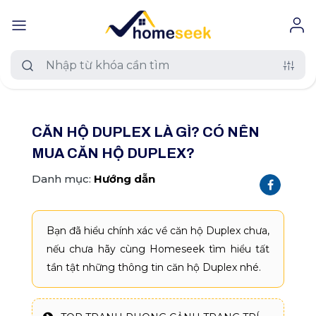
#muaban
#chothue
#duan
CĂN HỘ DUPLEX LÀ GÌ? CÓ NÊN
Loại nhà đất
MUA CĂN HỘ DUPLEX?
Tất cả nhà đất
Khu vực
Danh mục:
Hướng dẫn
Căn hộ chung cư
Trên toàn quốc
Mức giá
Nhà riêng
Bạn đã hiểu chính xác về căn hộ Duplex chưa,
An Giang
Tất cả mức giá
Diện tích
nếu chưa hãy cùng Homeseek tìm hiểu tất
Nhà biệt thự, liền kề
Hồ Chí Minh
tần tật những thông tin căn hộ Duplex nhé.
≤ 500 triệu
Tất cả diện tích
Dự án
Nhà mặt phố
Hà Nội
500 - 800 triệu
≤ 120 m2
Tất cả dự án
TÌM NGAY
Thêm
Phường xã
Đất nền dự án