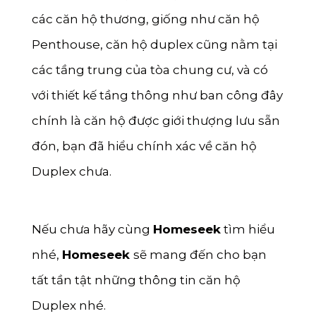
Bến Tre
các căn hộ thương, giống như căn hộ
Đắk Nông
Penthouse, căn hộ duplex cũng nằm tại
Cà Mau
các tầng trung của tòa chung cư, và có
với thiết kế tầng thông như ban công đây
Vĩnh Long
chính là căn hộ được giới thượng lưu sẵn
Ninh Bình
đón, bạn đã hiểu chính xác về căn hộ
Phú Thọ
Duplex chưa.
Ninh Thuận
Phú Yên
Nếu chưa hãy cùng
Homeseek
tìm hiểu
Hà Nam
nhé,
Homeseek
sẽ mang đến cho bạn
Hà Tĩnh
tất tần tật những thông tin căn hộ
Đồng Tháp
Duplex nhé.