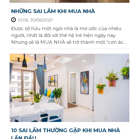
NHỮNG SAI LẦM KHI MUA NHÀ
13:06, 30/06/2021
Được sở hữu một ngôi nhà là mơ ước của nhiều
người, nhất là đối với thế hệ trẻ hiện ngày nay.
Nhưng sẽ là MUA NHÀ sẽ trở thành một “cơn ác
mộng” nếu bạn không tính toán kỹ nếu bạn
phạm vào những sai lầm dưới đây. Nếu bạn đang
có dự định sẽ mua nhà trong tương lại.Hãy cùng
chúng tôi tìm hiểu qua bài viết dưới dưới ...
10 SAI LẦM THƯỜNG GẶP KHI MUA NHÀ
LẦN ĐẦU