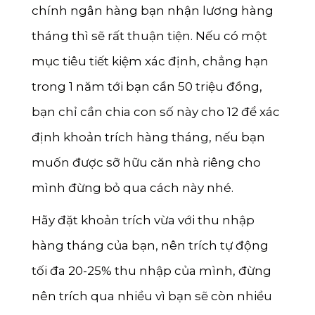
chính ngân hàng bạn nhận lương hàng
Sóc Trăng
tháng thì sẽ rất thuận tiện. Nếu có một
Kon Tum
mục tiêu tiết kiệm xác định, chẳng hạn
Quảng Bình
trong 1 năm tới bạn cần 50 triệu đồng,
Quảng Trị
bạn chỉ cần chia con số này cho 12 để xác
Trà Vinh
định khoản trích hàng tháng, nếu bạn
Hậu Giang
muốn được sỡ hữu căn nhà riêng cho
Sơn La
mình đừng bỏ qua cách này nhé.
Bạc Liêu
Hãy đặt khoản trích vừa với thu nhập
Yên Bái
hàng tháng của bạn, nên trích tự động
tối đa 20-25% thu nhập của mình, đừng
Tuyên Quang
nên trích qua nhiều vì bạn sẽ còn nhiều
Điện Biên