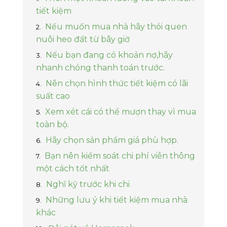
Lâm Đồng
Châu Đốc
Tất cả mức giá
tiết kiệm
Tây Bắc
Thừa Thiên Huế
Nếu muốn mua nhà hãy thói quen
Tất cả mức giá
Tây Nam
nuôi heo đất từ bây giờ
Kiên Giang
Nếu bạn đang có khoản nợ,hãy
Bắc Ninh
nhanh chóng thanh toán trước.
Nên chọn hình thức tiết kiệm có lãi
Quảng Ninh
suất cao
Thanh Hóa
Xem xét cái có thể mượn thay vì mua
toàn bộ.
Nghệ An
Hãy chọn sản phẩm giá phù hợp.
Hải Dương
Bạn nên kiểm soát chi phí viễn thông
một cách tốt nhất
Gia Lai
Nghĩ kỹ trước khi chi
Bình Phước
Những lưu ý khi tiết kiệm mua nhà
khác
Hưng Yên