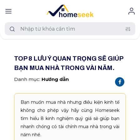
#muaban
#chothue
#duan
TOP 8 LƯU Ý QUAN TRỌNG SẼ GIÚP
Loại nhà đất
BẠN MUA NHÀ TRONG VÀI NĂM.
Tất cả nhà đất
Khu vực
Danh mục:
Hướng dẫn
Căn hộ chung cư
Trên toàn quốc
Mức giá
Nhà riêng
Bạn muốn mua nhà nhưng điều kiện kinh tế
An Giang
Tất cả mức giá
Diện tích
không cho phép vậy hãy cùng Homeseek
Nhà biệt thự, liền kề
Hồ Chí Minh
tìm hiểu 8 kinh nghiệm quý giá sẽ giúp bạn
≤ 500 triệu
Tất cả diện tích
Dự án
nhanh chóng có tài chính mua nhà trong vài
Nhà mặt phố
Hà Nội
500 - 800 triệu
≤ 120 m2
năm nhé.
Tất cả dự án
TÌM NGAY
Thêm
Phường xã
Đất nền dự án