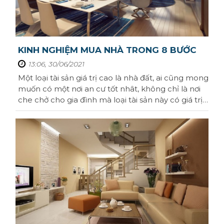
KINH NGHIỆM MUA NHÀ TRONG 8 BƯỚC
13:06, 30/06/2021
Một loại tài sản giá trị cao là nhà đất, ai cũng mong
muốn có một nơi an cư tốt nhât, không chỉ là nơi
che chở cho gia đình mà loại tài sản này có giá trị
lớn trong tương lại.Vì vậy người mua nhà cần thận
trong với quyết định nên mua nhà như thế nào là
tốt? mang lại giá trị trong tương lai hãy cùng
Homeseek điểm qua ...