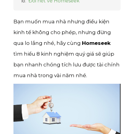
Đôi nét về Homeseek
Bình Định
Tiền Giang
Bạn muốn mua nhà nhưng điều kiện
Thái Bình
kinh tế không cho phép, nhưng đừng
Bắc Giang
qua lo lắng nhé, hãy cùng
Homeseek
Hòa Bình
tìm hiểu 8 kinh nghiệm quý giá sẽ giúp
bạn nhanh chóng tích lưu được tài chính
Vĩnh Phúc
mua nhà trong vài năm nhé.
Tây Ninh
Thái Nguyên
Lào Cai
Nam Định
Quảng Ngãi