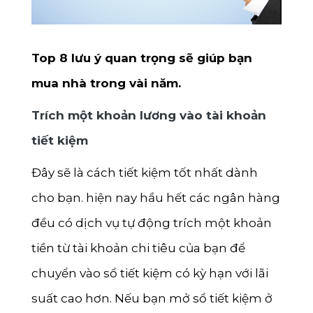
Bến Tre
Đắk Nông
Top 8 lưu ý quan trọng sẽ giúp bạn
Cà Mau
mua nhà trong vài năm.
Vĩnh Long
Trích một khoản lương vào tài khoản
Ninh Bình
tiết kiệm
Phú Thọ
Đây sẽ là cách tiết kiệm tốt nhất dành
Ninh Thuận
cho bạn. hiện nay hầu hết các ngân hàng
Phú Yên
đều có dịch vụ tự động trích một khoản
Hà Nam
tiền từ tài khoản chi tiêu của bạn để
Hà Tĩnh
chuyển vào sổ tiết kiệm có kỳ hạn với lãi
suất cao hơn. Nếu bạn mở sổ tiết kiệm ở
Đồng Tháp