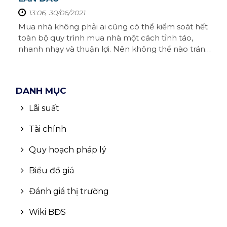
13:06, 30/06/2021
Mua nhà không phải ai cũng có thể kiểm soát hết
toàn bộ quy trình mua nhà một cách tỉnh táo,
nhanh nhạy và thuận lợi. Nên không thể nào tránh
khỏi được những sai lầm thường xay ra, ảnh hưởng
không nhỏ đến năng lực tài chính chủ nhà.Để
không phải mắc những sai lầm khi mua nhà lần
DANH MỤC
đầu thì bạn hãy cùng Homeseek đi tìm ...
Lãi suất
Tài chính
Quy hoạch pháp lý
Biểu đồ giá
Đánh giá thị trường
Wiki BĐS