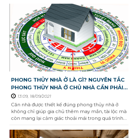
hướng thiết kế nhà sàn ngày nay.Nhà sàn là gì?
Sóc Trăng
Nhà sàn được xây dựng phổ biến tại các dân tộc
Kon Tum
miền núi, với đặc điểm của khu vực ...
Quảng Bình
Quảng Trị
Trà Vinh
Hậu Giang
PHONG THỦY NHÀ Ở LÀ GÌ? NGUYÊN TẮC
Sơn La
PHONG THỦY NHÀ Ở CHỦ NHÀ CẦN PHẢI
Bạc Liêu
BIẾT
13:09, 18/09/2021
Căn nhà được thiết kế đúng phong thủy nhà ở
Yên Bái
không chỉ giúp gia chủ thêm may mắn, tài lộc mà
còn mang lại cảm giác thoải mái trong quá trình
Tuyên Quang
sinh sống. Vậy bạn đã biết cách bố trí không gian,
đặt đồ đạc cho đúng để đúng phong thủy chưa,
Điện Biên