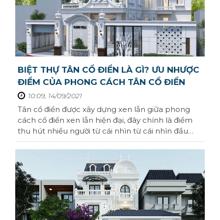
BIỆT THỰ TÂN CỔ ĐIỂN LÀ GÌ? ƯU NHƯỢC
ĐIỂM CỦA PHONG CÁCH TÂN CỔ ĐIỂN
10:09, 14/09/2021
Tân cổ điển được xây dựng xen lẫn giữa phong
cách cổ điển xen lẫn hiện đại, đây chính là điểm
thu hút nhiều người từ cái nhìn từ cái nhìn đầu
tiên. Vậy biệt thự tân cổ điển là gì? Chúng có đặc
trưng gì nổi bật? ưu và nhược điểm ra sao. Hãy
cùng Homeseek tìm hiểu kỹ hơn về chúng qua
bài viết sau nhé.Biệt thự tân cổ ...