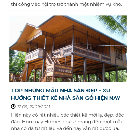
thì công việc nội trợ trở thành một nhiệm vụ khó
Bến Tre
khăn. Vậy hãy cùng Homeseek tìm hiểu một kích
Đắk Nông
thước bếp chuẩn là bao nhiêu nhé.Kích thước
bếp chuẩn là gì?Kích thước tủ bếp tiêu chuẩn
Cà Mau
được dựa trên cơ sở khoa học của bộ ...
Vĩnh Long
Ninh Bình
Phú Thọ
Ninh Thuận
TOP NHỮNG MẪU NHÀ SÀN ĐẸP - XU
Phú Yên
HƯỚNG THIẾT KẾ NHÀ SÀN GỖ HIỆN NAY
Hà Nam
12:09, 21/09/2021
Hiện này có rất nhiều các thiết kế mới lạ, đẹp, độc
Hà Tĩnh
đáo. Hôm nay Homeseek sẽ mang đến một mẫu
nhà có đã từ rất lâu và đến này vẫn rất được ưa
Đồng Tháp
chuộng đó là mẫu nhà sàn đẹp, và nhưng xu