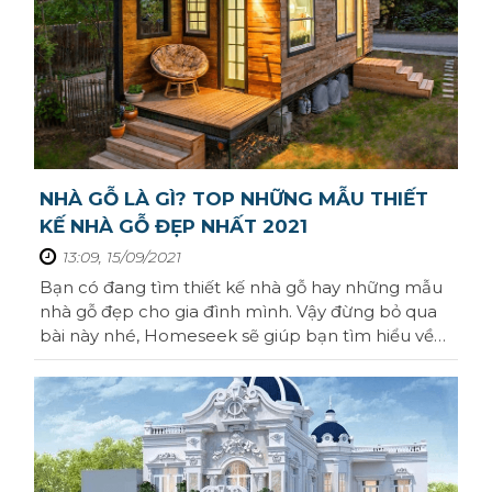
NHÀ GỖ LÀ GÌ? TOP NHỮNG MẪU THIẾT
KẾ NHÀ GỖ ĐẸP NHẤT 2021
13:09, 15/09/2021
Bạn có đang tìm thiết kế nhà gỗ hay những mẫu
nhà gỗ đẹp cho gia đình mình. Vậy đừng bỏ qua
bài này nhé, Homeseek sẽ giúp bạn tìm hiểu về
ưu và nhược điểm nhà gỗ, và thêm nữa là top
những mẫu thiết kế nhà gỗ được ưa chuộng nhất
hiện nay nhé.Nhà gỗ là gì?Nhà gỗ có tên tiếng anh
là " Wooden House ". Nhà gỗ hiểu đơn ...