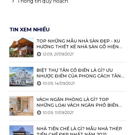
Thông tin quy hoạch
TIN XEM NHIỀU
TOP NHỮNG MẪU NHÀ SÀN ĐẸP - XU
HƯỚNG THIẾT KẾ NHÀ SÀN GỖ HIỆN
NAY
12:09, 21/09/2021
BIỆT THỰ TÂN CỔ ĐIỂN LÀ GÌ? ƯU
NHƯỢC ĐIỂM CỦA PHONG CÁCH TÂN
CỔ ĐIỂN
10:09, 14/09/2021
VÁCH NGĂN PHÒNG LÀ GÌ? TOP
NHỮNG LOẠI VÁCH NGĂN PHỔ BIẾN
HIỆN NAY
10:09, 11/09/2021
NHÀ TIỀN CHẾ LÀ GÌ? MẪU NHÀ THÉP
TIỀN CHẾ ĐẸP NHẤT NĂM 2021