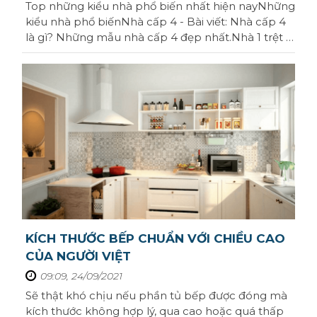
Top những kiểu nhà phổ biến nhất hiện nayNhững
Bình Định
kiểu nhà phổ biếnNhà cấp 4 - Bài viết: Nhà cấp 4
là gì? Những mẫu nhà cấp 4 đẹp nhất.Nhà 1 trệt 1
Tiền Giang
lầu - Bài viết: Nhà 1 trệt 1 lầu – tổng hợp mẫu nhà 1
Thái Bình
trệt 1 lầu đẹp 2021Nhà tiền chế là - Bài viết: Nhà
tiền chế là gì? Mẫu nhà thép tiền chế đẹp nhất
Bắc Giang
năm 2021Nhà ...
Hòa Bình
Vĩnh Phúc
Tây Ninh
Thái Nguyên
KÍCH THƯỚC BẾP CHUẨN VỚI CHIỀU CAO
Lào Cai
CỦA NGƯỜI VIỆT
Nam Định
09:09, 24/09/2021
Sẽ thật khó chịu nếu phần tủ bếp được đóng mà
Quảng Ngãi
kích thước không hợp lý, qua cao hoặc quá thấp