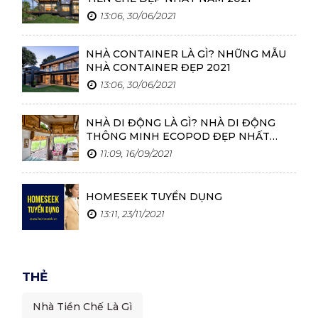
13:06, 30/06/2021
NHÀ CONTAINER LÀ GÌ? NHỮNG MẪU
NHÀ CONTAINER ĐẸP 2021
13:06, 30/06/2021
NHÀ DI ĐỘNG LÀ GÌ? NHÀ DI ĐỘNG
THÔNG MINH ECOPOD ĐẸP NHẤT
2021
11:09, 16/09/2021
HOMESEEK TUYỂN DỤNG
13:11, 23/11/2021
THẺ
Nhà Tiền Chế Là Gì