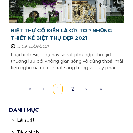
BIỆT THỰ CỔ ĐIỂN LÀ GÌ? TOP NHỮNG
THIẾT KẾ BIỆT THỰ ĐẸP 2021
15:09, 13/09/2021
Loại hình Biệt thự này sẽ rất phù hợp cho giới
thượng lưu bởi không gian sống vô cùng thoải mãi
tiện nghi mà nó còn rất sang trọng và quý phái.
Vậy bạn đã hiểu rõ về Biệt thự cổ điển chưa, nếu
bạn chưa thì hãy cùng Homseek tìm ngày dưới
đây nhé.Biệt thự cổ điển là gì?Công trình Biệt thự
«
‹
1
2
›
»
cổ điển thương phải mang ...
DANH MỤC
Lãi suất
Tài chính