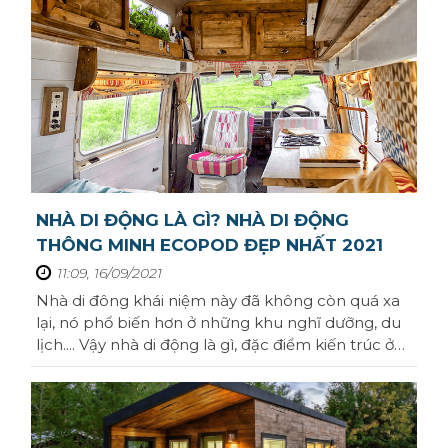
nếu chưa hãy cùng Homeseek tìm hiểu
Lai Châu
nhé.Phong thủy nhà ở là gì? Phong thủy cậu ...
Lạng Sơn
Hà Giang
Bắc Kạn
Cao Bằng
NHÀ DI ĐỘNG LÀ GÌ? NHÀ DI ĐỘNG
THÔNG MINH ECOPOD ĐẸP NHẤT 2021
11:09, 16/09/2021
Nhà di đông khái niệm này đã không còn quá xa
lại, nó phổ biến hơn ở những khu nghĩ dưỡng, du
lịch.... Vậy nhà di động là gì, đặc điểm kiến trúc ở
Việt Nam ra sao. Hãy cùng Homeseek tìm hiểu
loại hình nà nhé.Nhà di động thông minh là gì?
Nhà di động tên tiếng anh là Mobihome, loại hình
rất phổ biến ở các nước ...