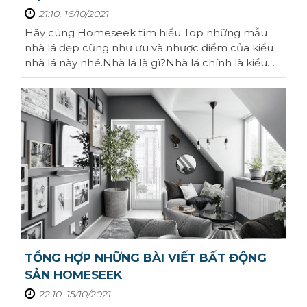
Lâm Đồng
Châu Đốc
Tất cả mức giá
21:10, 16/10/2021
Tây Bắc
Hãy cùng Homeseek tìm hiểu Top những mẫu
Thừa Thiên Huế
Tất cả mức giá
Tây Nam
nhà lá đẹp cũng như ưu và nhược điểm của kiểu
nhà lá này nhé.Nhà lá là gì?Nhà lá chính là kiểu
Kiên Giang
công trình nhà ở chúng được tạo nên từ các loại lá
Bắc Ninh
rợp, ghép lại với nhau. Nhà sẽ không vách ngăn.
Chúng có thể được tạo nên hoàn toàn từ lá cây
Quảng Ninh
hoặc sẽ chỉ có phần mái làm ...
Thanh Hóa
Nghệ An
Hải Dương
Gia Lai
TỔNG HỢP NHỮNG BÀI VIẾT BẤT ĐỘNG
Bình Phước
SẢN HOMESEEK
Hưng Yên
22:10, 15/10/2021