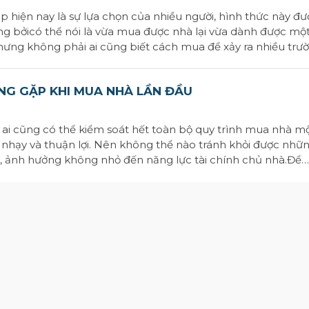
 hiện nay là sự lựa chọn của nhiều người, hình thức này đư
ng bởicó thể nói là vừa mua được nhà lại vừa dành được mộ
hưng không phải ai cũng biết cách mua để xảy ra nhiều trư
y cùng Homeseek tìm hiểu tất tần tật những kinh nghiệm và 
ỜNG GẶP KHI MUA NHÀ LẦN ĐẦU
ai cũng có thể kiểm soát hết toàn bộ quy trình mua nhà m
 nhạy và thuận lợi. Nên không thể nào tránh khỏi được nhữ
a, ảnh hưởng không nhỏ đến năng lực tài chính chủ nhà.Để
g sai lầm khi mua nhà lần đầu thì bạn hãy cùng Homeseek