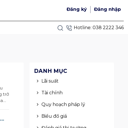
Đăng ký
Đăng nhập
Hotline:
038 2222 346
DANH MỤC
Lãi suất
ều
Tài chính
 trở
ua
Quy hoạch pháp lý
 ...
Biểu đồ giá
P
Đánh giá thị trường