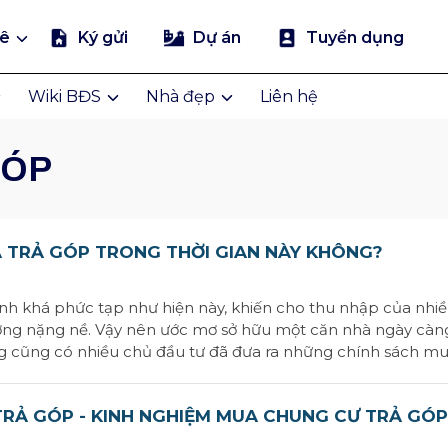
uê
Ký gửi
Dự án
Tuyển dụng
Wiki BĐS
Nhà đẹp
Liên hệ
GÓP
 TRẢ GÓP TRONG THỜI GIAN NÀY KHÔNG?
ệnh khá phức tạp như hiện này, khiến cho thu nhập của nhi
ởng nặng nề. Vậy nên ước mơ sở hữu một căn nhà ngày càng
 cũng có nhiều chủ đầu tư đã đưa ra những chính sách m
 hấp dẫn.Xu hướng mua nhà trả gópHầu như tất cả mọi người
RẢ GÓP - KINH NGHIỆM MUA CHUNG CƯ TRẢ GÓ