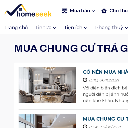
Mua bán
Cho th
Trang chủ
Tin tức
Tiện ích
Phong thuỷ
MUA CHUNG CƯ TRẢ 
CÓ NÊN MUA NHÀ
13:10, 06/10/2021
Với diễn biến dịch b
người dân bị ảnh hư
nên khó khăn. Nhưng
nhà trả góp vô cùng
MUA CHUNG CƯ T
BẠN PHẢI BIẾT
13:06, 30/06/2021