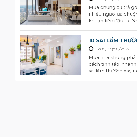
Mua chung cư trả góp
nhiều người ưa chuộ
khoản tiền đầu tư. N
hợp đáng tiếc.Vậy hã
10 SAI LẦM THƯ
13:06, 30/06/2021
Mua nhà không phải 
cách tỉnh táo, nhanh
sai lầm thường xay r
không phải mắc nhữn
tìm ...