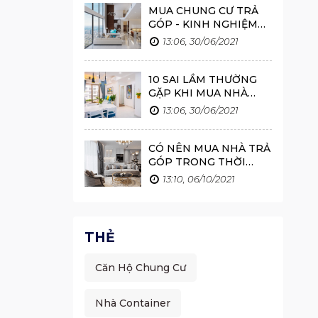
MUA CHUNG CƯ TRẢ
GÓP - KINH NGHIỆM
MUA CHUNG CƯ TRẢ
13:06, 30/06/2021
GÓP BẠN PHẢI BIẾT
10 SAI LẦM THƯỜNG
GẶP KHI MUA NHÀ
LẦN ĐẦU
13:06, 30/06/2021
CÓ NÊN MUA NHÀ TRẢ
GÓP TRONG THỜI
GIAN NÀY KHÔNG?
13:10, 06/10/2021
THẺ
Căn Hộ Chung Cư
Nhà Container