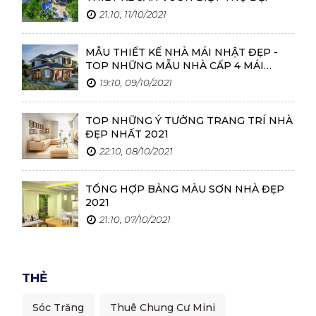
21:10, 11/10/2021
MẪU THIẾT KẾ NHÀ MÁI NHẬT ĐẸP -
TOP NHỮNG MẪU NHÀ CẤP 4 MÁI
NHẬT ĐẸP NHẤT
19:10, 09/10/2021
TOP NHỮNG Ý TƯỞNG TRANG TRÍ NHÀ
ĐẸP NHẤT 2021
22:10, 08/10/2021
TỔNG HỢP BẢNG MÀU SƠN NHÀ ĐẸP
2021
21:10, 07/10/2021
THẺ
Sóc Trăng
Thuê Chung Cư Mini