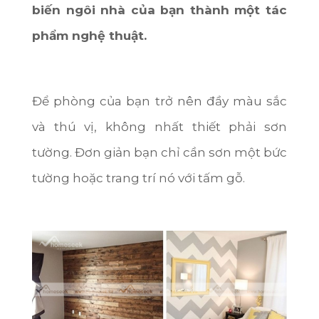
Lâm Đồng
Châu Đốc
biến ngôi nhà của bạn thành một tác
Tất cả mức giá
Tây Bắc
phẩm nghệ thuật.
Thừa Thiên Huế
Tất cả mức giá
Tây Nam
Kiên Giang
Bắc Ninh
Để phòng của bạn trở nên đầy màu sắc
Quảng Ninh
và thú vị, không nhất thiết phải sơn
tường. Đơn giản bạn chỉ cần sơn một bức
Thanh Hóa
tường hoặc trang trí nó với tấm gỗ.
Nghệ An
Hải Dương
Gia Lai
Bình Phước
Hưng Yên