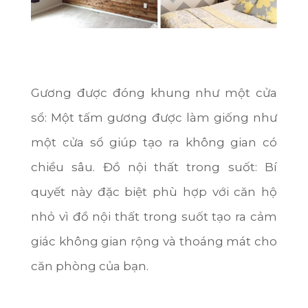
Bình Định
Tiền Giang
Thái Bình
Gương được đóng khung như một cửa
Bắc Giang
sổ: Một tấm gương được làm giống như
Hòa Bình
một cửa sổ giúp tạo ra không gian có
Vĩnh Phúc
chiều sâu.
Đồ nội thất trong suốt: Bí
Tây Ninh
quyết này đặc biệt phù hợp với căn hộ
Thái Nguyên
nhỏ vì đồ nội thất trong suốt tạo ra cảm
Lào Cai
giác không gian rộng và thoáng mát cho
Nam Định
căn phòng của bạn.
Quảng Ngãi