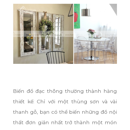
Bến Tre
Đắk Nông
Cà Mau
Vĩnh Long
Ninh Bình
Phú Thọ
Ninh Thuận
Phú Yên
Biến đồ đạc thông thường thành hàng
Hà Nam
thiết kế: Chỉ với một thùng sơn và vài
thanh gỗ, bạn có thể biến những đồ nội
Hà Tĩnh
thất đơn giản nhất trở thành một món
Đồng Tháp