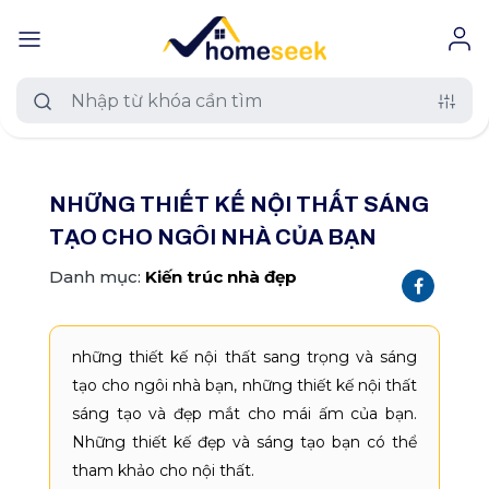
#muaban
#chothue
#duan
NHỮNG THIẾT KẾ NỘI THẤT SÁNG
Loại nhà đất
TẠO CHO NGÔI NHÀ CỦA BẠN
Tất cả nhà đất
Khu vực
Danh mục:
Kiến trúc nhà đẹp
Căn hộ chung cư
Trên toàn quốc
Mức giá
Nhà riêng
những thiết kế nội thất sang trọng và sáng
An Giang
Tất cả mức giá
Diện tích
tạo cho ngôi nhà bạn, những thiết kế nội thất
Nhà biệt thự, liền kề
Hồ Chí Minh
sáng tạo và đẹp mắt cho mái ấm của bạn.
≤ 500 triệu
Tất cả diện tích
Dự án
Những thiết kế đẹp và sáng tạo bạn có thể
Nhà mặt phố
Hà Nội
500 - 800 triệu
≤ 120 m2
tham khảo cho nội thất.
Tất cả dự án
TÌM NGAY
Thêm
Phường xã
Đất nền dự án