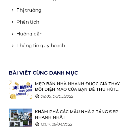
Thị trường
Phân tích
Hướng dẫn
Thông tin quy hoạch
BÀI VIẾT CÙNG DANH MỤC
MẸO BÁN NHÀ NHANH ĐƯỢC GIÁ THAY
ĐỔI DIỆN MẠO CỦA BẠN ĐỂ THU HÚT
NGƯỜI MUA
08:05, 06/05/2022
KHÁM PHÁ CÁC MẪU NHÀ 2 TẦNG ĐẸP
NHANH NHẤT
13:04, 28/04/2022