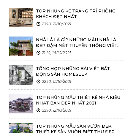
TOP NHỮNG KỆ TRANG TRÍ PHÒNG
KHÁCH ĐẸP NHẤT
23:10, 21/10/2021
NHÀ LÁ LÀ GÌ? NHỮNG MẪU NHÀ LÁ
ĐẸP ĐẬM NÉT TRUYỀN THỐNG VIÊT
NAM
21:10, 16/10/2021
TỔNG HỢP NHỮNG BÀI VIẾT BẤT
ĐỘNG SẢN HOMESEEK
22:10, 15/10/2021
TOP NHỮNG MẪU THIẾT KẾ NHÀ KIỂU
NHẬT BẢN ĐẸP NHẤT 2021
22:10, 12/10/2021
TOP NHỮNG MẪU SÂN VƯỜN ĐẸP,
THIẾT KẾ SÂN VƯỜN BIỆT THỰ ĐẸP