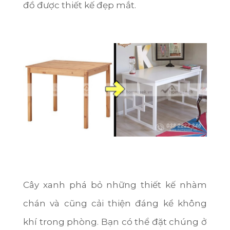
đồ được thiết kế đẹp mắt.
Sóc Trăng
Kon Tum
Quảng Bình
Quảng Trị
Trà Vinh
Hậu Giang
Sơn La
Bạc Liêu
Yên Bái
Cây xanh phá bỏ những thiết kế nhàm
Tuyên Quang
chán và cũng cải thiện đáng kể không
Điện Biên
khí trong phòng. Bạn có thể đặt chúng ở