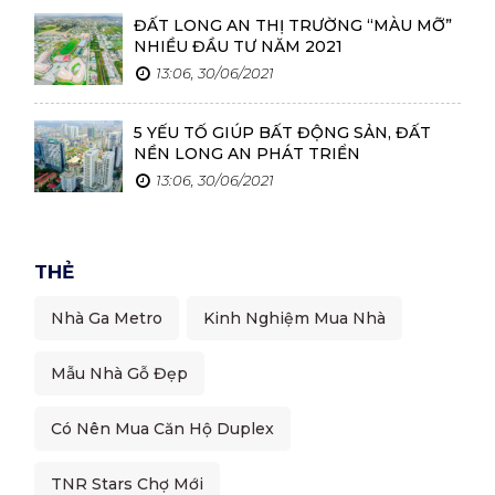
Lai Châu
ĐẤT LONG AN THỊ TRƯỜNG “MÀU MỠ”
NHIỀU ĐẦU TƯ NĂM 2021
Lạng Sơn
13:06, 30/06/2021
Hà Giang
5 YẾU TỐ GIÚP BẤT ĐỘNG SẢN, ĐẤT
NỀN LONG AN PHÁT TRIỂN
Bắc Kạn
13:06, 30/06/2021
Cao Bằng
THẺ
Nhà Ga Metro
Kinh Nghiệm Mua Nhà
Mẫu Nhà Gỗ Đẹp
Có Nên Mua Căn Hộ Duplex
TNR Stars Chợ Mới