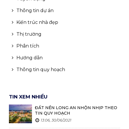
Sóc Trăng
Thông tin dự án
Kon Tum
Kiến trúc nhà đẹp
Quảng Bình
Thị trường
Quảng Trị
Phân tích
Trà Vinh
Hướng dẫn
Hậu Giang
Thông tin quy hoạch
Sơn La
Bạc Liêu
TIN XEM NHIỀU
Yên Bái
ĐẤT NỀN LONG AN NHỘN NHỊP THEO
Tuyên Quang
TIN QUY HOẠCH
13:06, 30/06/2021
Điện Biên