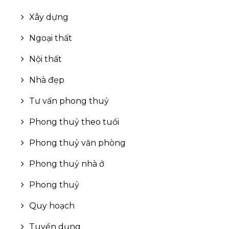
Bến Tre
Xây dựng
Đắk Nông
Ngoại thất
Cà Mau
Nội thất
Vĩnh Long
Nhà đẹp
Ninh Bình
Tư vấn phong thuỷ
Phú Thọ
Phong thuỷ theo tuổi
Ninh Thuận
Phong thuỷ văn phòng
Phú Yên
Phong thuỷ nhà ở
Hà Nam
Phong thuỷ
Hà Tĩnh
Quy hoạch
Đồng Tháp
Tuyển dụng