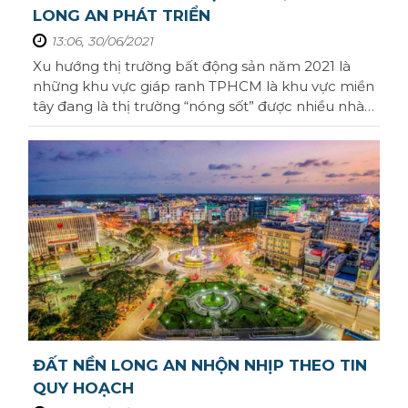
Lâm Đồng
Châu Đốc
LONG AN PHÁT TRIỂN
Tất cả mức giá
Tây Bắc
13:06, 30/06/2021
Thừa Thiên Huế
Tất cả mức giá
Tây Nam
Xu hướng thị trường bất động sản năm 2021 là
Kiên Giang
những khu vực giáp ranh TPHCM là khu vực miền
tây đang là thị trường “nóng sốt” được nhiều nhà
Bắc Ninh
đầu tư săn.Đặc biệt là khu vực Long An, với phân
khúc đất nền long an. Chính là một trong những
Quảng Ninh
điểm nóng, thu hút rất nhiều nhà đầu tư. Hãy
cùng Homeseek tìm hiểu lý do vì sao ...
Thanh Hóa
Nghệ An
Hải Dương
Gia Lai
Bình Phước
ĐẤT NỀN LONG AN NHỘN NHỊP THEO TIN
Hưng Yên
QUY HOẠCH