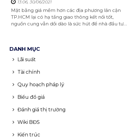
13:06, 30/06/2021
Bình Định
Mặt bằng giá mềm hơn các địa phương lân cận
Tiền Giang
TP.HCM lại có hạ tầng giao thông kết nối tốt,
nguồn cung vẫn dồi dào là sức hút để nhà đầu tư
Thái Bình
đổ về Long An săn đất.Thị trường Đất nền Long An
sôi động hơn TP.HCMNhững tháng đầu năm nay,
Bắc Giang
dù thị trường bất động sản (BĐS) TP.HCM đang có
DANH MỤC
nhiều lực đẩy từ thông tin quy hoạch ...
Hòa Bình
Lãi suất
Vĩnh Phúc
Tài chính
Tây Ninh
Quy hoạch pháp lý
Thái Nguyên
Biểu đồ giá
Lào Cai
Đánh giá thị trường
Nam Định
Wiki BĐS
Quảng Ngãi
Kiến trúc