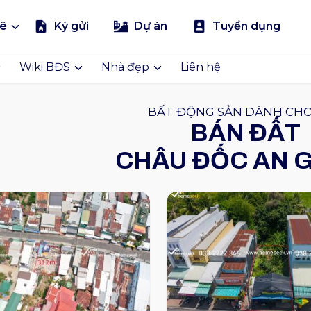
uê
Ký gửi
Dự án
Tuyển dụng
Wiki BĐS
Nhà đẹp
Liên hệ
BẤT ĐỘNG SẢN DÀNH CH
BÁN ĐẤT
CHÂU ĐỐC AN 