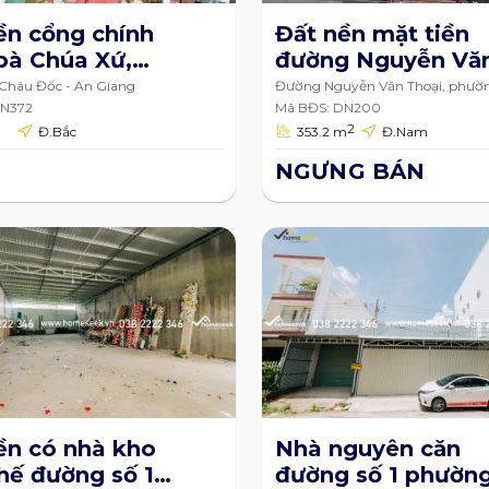
ền cổng chính
Đất nền mặt tiền
bà Chúa Xứ,
đường Nguyễn Vă
g Núi Sam,
Thoại phường Châ
 Châu Đốc - An Giang
Đường Nguyễn Văn Thoại, phườ
Châu Phú A, TP.Châu Đốc, An G
âu Đốc, An
DN372
Phú A TP.Châu Đố
Mã BĐS: DN200
2
Đ.Bắc
353.2 m
Đ.Nam
 312m2
An Giang 353.2m2
NGƯNG BÁN
ền có nhà kho
Nhà nguyên căn
chế đường số 1
đường số 1 phườn