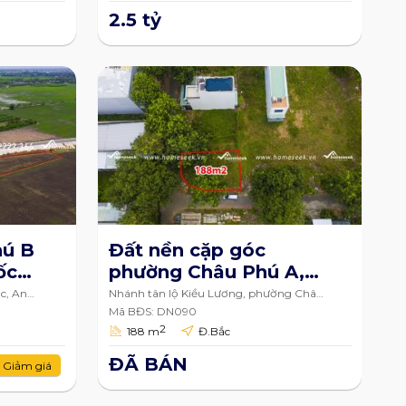
2.5 tỷ
hú B
Đất nền cặp góc
ốc
phường Châu Phú A,
Châu Đốc, An Giang
c, An
Nhánh tân lộ Kiều Lương, phường Châu
Phú A, Châu Đốc, An Giang
Mã BĐS: DN090
2
188 m
Đ.Bắc
ĐÃ BÁN
Giảm giá