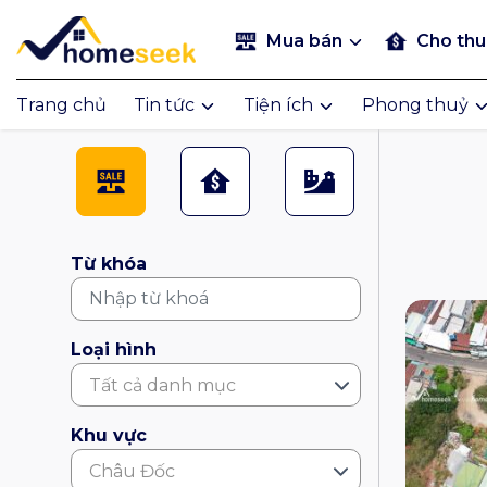
Mua bán
Cho th
Trang chủ
Tin tức
Tiện ích
Phong thuỷ
Từ khóa
Loại hình
Tất cả danh mục
Khu vực
Châu Đốc