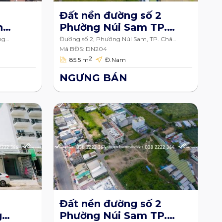
Đất nền đường số 2
n
Phường Núi Sam TP.
u
Châu Đốc An Giang
ng
Đường số 2, Phường Núi Sam, TP. Châu
iang
Đốc, An Giang
c
85.5m2
Mã BĐS: DN204
2
85.5 m
Đ.Nam
NGƯNG BÁN
Đất nền đường số 2
g
Phường Núi Sam TP.