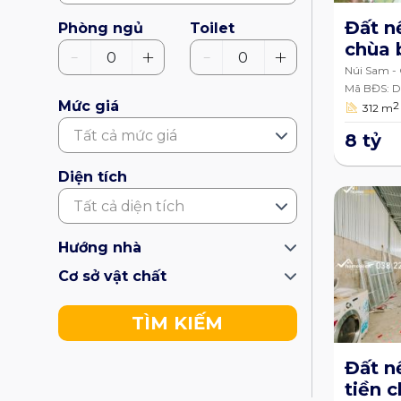
Đất n
Phòng ngủ
Toilet
chùa 
-
-
+
+
0
0
phườn
Núi Sam -
TP.Ch
Mã BĐS: 
Mức giá
2
312 m
Giang
Tất cả mức giá
8 tỷ
Diện tích
Tất cả diện tích
Hướng nhà
Cơ sở vật chất
TÌM KIẾM
Đất n
tiền 