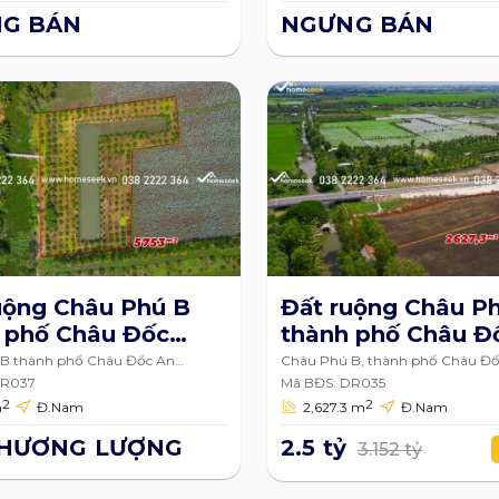
G BÁN
NGƯNG BÁN
uộng Châu Phú B
Đất ruộng Châu P
 phố Châu Đốc
thành phố Châu Đ
ang 5753m2
2627.3m2
B thành phố Châu Đốc An
Châu Phú B, thành phố Châu Đố
Giang
DR037
Mã BĐS: DR035
2
2
m
Đ.Nam
2,627.3 m
Đ.Nam
THƯƠNG LƯỢNG
2.5 tỷ
3.152 tỷ