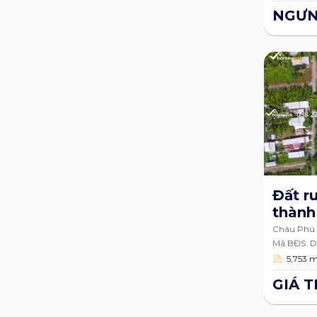
NGƯN
Đất r
thành
An Gi
Châu Phú 
Giang
Mã BĐS: 
5,753 
GIÁ 