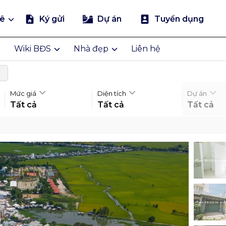
uê
Ký gửi
Dự án
Tuyển dụng
Wiki BĐS
Nhà đẹp
Liên hệ
Mức giá
Diện tích
Dự án
Tất cả
Tất cả
Tất cả