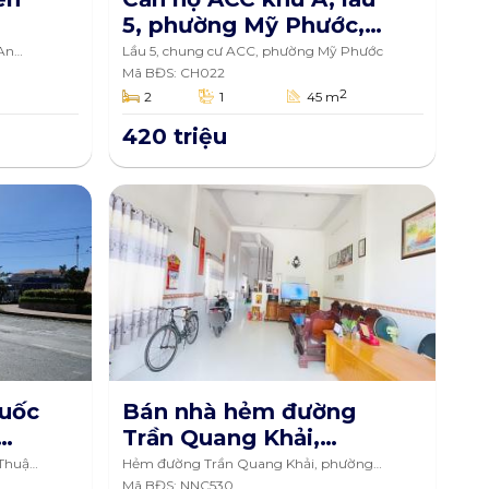
5, phường Mỹ Phước,
h An
thành phố Long Xuyên,
 An
Lầu 5, chung cư ACC, phường Mỹ Phước
An Giang 45m2
Mã BĐS: CH022
2
2
1
45 m
420 triệu
quốc
Bán nhà hẻm đường
Trần Quang Khải,
phường Mỹ Thới, thành
 Thuận,
Hẻm đường Trần Quang Khải, phường
Mỹ Thới, thành phố Long Xuyên
Mã BĐS: NNC530