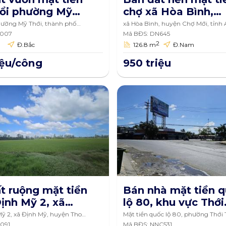
ổi phường Mỹ
chợ xã Hòa Bình,
thành phố Long
huyện Chợ Mới, tỉn
hường Mỹ Thới, thành phố
xã Hòa Bình, huyện Chợ Mới, tỉnh
Giang
 An Giang
V007
Giang 126.8m2
Mã BĐS: DN645
2
2
Đ.Bắc
126.8 m
Đ.Nam
2
iệu/công
950 triệu
t ruộng mặt tiền
Bán nhà mặt tiền 
ịnh Mỹ 2, xã
lộ 80, khu vực Thới
ỹ, huyện Thoại
Hòa, phường Thới
ỹ 2, xã Định Mỹ, huyện Thoại
Mặt tiền quốc lộ 80, phường Thới
quận Thốt Nốt, Cần Thơ
091
Mã BĐS: NNC531