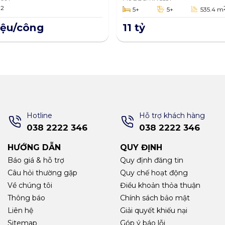
n Giang
Thuận, quận Thốt N
2
m
5+
5+
535.4 m
8m2
thành phố Cần Thơ
535.4m2
iệu/công
11 tỷ
Hotline
Hỗ trợ khách hàng
038 2222 346
038 2222 346
HƯỚNG DẪN
QUY ĐỊNH
Báo giá & hỗ trợ
Quy định đăng tin
Câu hỏi thường gặp
Quy chế hoạt động
Về chúng tôi
Điều khoản thỏa thuận
Thông báo
Chính sách bảo mật
Liên hệ
Giải quyết khiếu nại
Sitemap
Góp ý báo lỗi