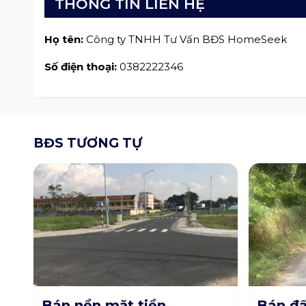
THÔNG TIN LIÊN HỆ
Họ tên:
Công ty TNHH Tư Vấn BĐS HomeSeek
Số điện thoại:
0382222346
BĐS TƯƠNG TỰ
Bán nền mặt tiền
Bán đấ