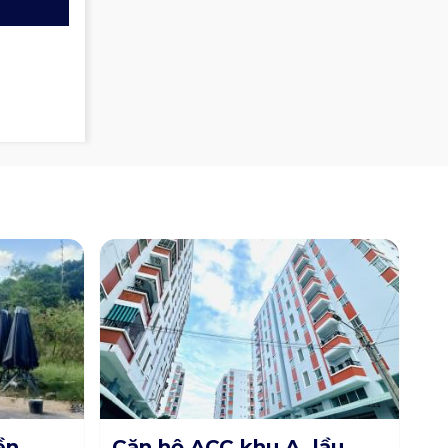
ền
Căn hộ ACC khu A, lầu