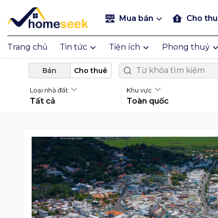
Mua bán
Cho th
Trang chủ
Tin tức
Tiện ích
Phong thuỷ
Bán
Cho thuê
Loại nhà đất
Khu vực
Tất cả
Toàn quốc