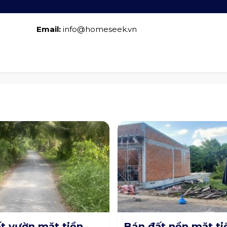
Email:
info@homeseek.vn
t vườn mặt tiền
Bán đất nền mặt ti