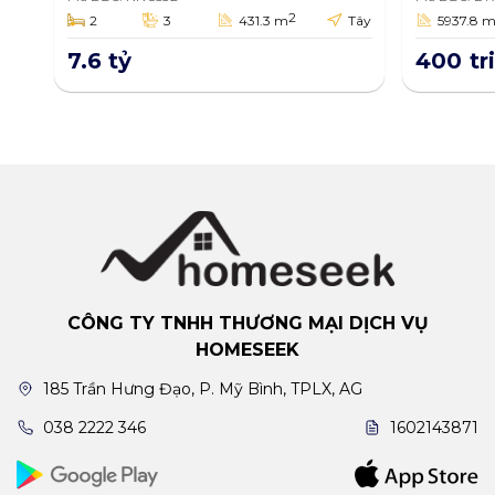
quận Thốt Nốt, thành
Sơn, A
2
2
3
431.3 m
Tây
5937.8 
phố Cần Thơ 431.3m2
5937.
7.6 tỷ
400 tr
CÔNG TY TNHH THƯƠNG MẠI DỊCH VỤ
HOMESEEK
185 Trần Hưng Đạo, P. Mỹ Bình, TPLX, AG
038 2222 346
1602143871