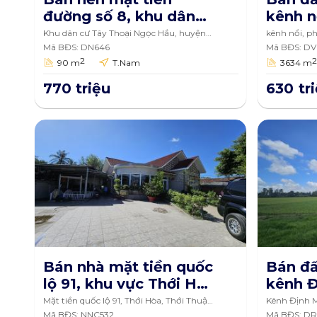
đường số 8, khu dân
kênh n
cư Tây Thoại Ngọc
Thới, 
Khu dân cư Tây Thoại Ngọc Hầu, huyện
kênh nổi, p
Thoại Sơn, tỉnh An Giang
Long Xuyên
Hầu, huyện Thoại Sơn,
Mã BĐS: DN646
Xuyên,
Mã BĐS: D
2
90 m
T.Nam
3634 m
tỉnh An Giang 90m2
3634m
770 triệu
630 tr
Bán nhà mặt tiền quốc
Bán đấ
lộ 91, khu vực Thới Hòa
kênh Đ
1, phường Thới Thuận,
Định M
Mặt tiền quốc lộ 91, Thới Hòa, Thới Thuận,
Kênh Định M
Thốt Nốt, Cần Thơ
Sơn
Mã BĐS: NNC532
Mã BĐS: DR