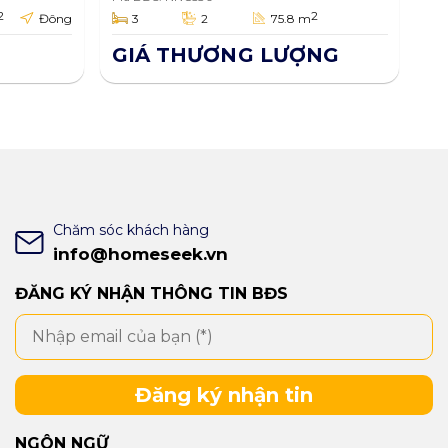
ốt,
phố Long Xuyên, An
2
2
Đông
3
2
75.8 m
Giang 75.8m2
GIÁ THƯƠNG LƯỢNG
Chăm sóc khách hàng
info@homeseek.vn
ĐĂNG KÝ NHẬN THÔNG TIN BĐS
Đăng ký nhận tin
NGÔN NGỮ