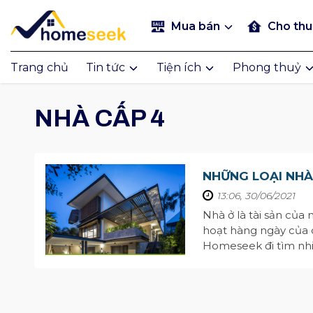
Mua bán
Cho th
Trang chủ
Tin tức
Tiện ích
Phong thuỷ
NHÀ CẤP 4
NHỮNG LOẠI NHÀ 
13:06, 30/06/2021
Nhà ở là tài sản của
hoạt hàng ngày của c
Homeseek đi tìm nhi
ở theo kết cấu và giá