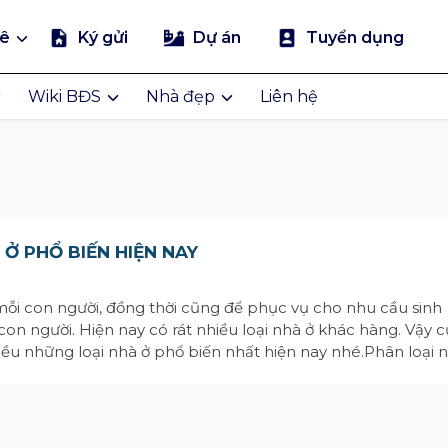
uê
Ký gửi
Dự án
Tuyển dụng
Wiki BĐS
Nhà đẹp
Liên hệ
Ở PHỔ BIẾN HIỆN NAY
 mỗi con người, đồng thời cũng để phục vụ cho nhu cầu sinh
on người. Hiện nay có rát nhiều loại nhà ở khác hàng. Vậy 
ều những loại nhà ở phổ biến nhất hiện nay nhé.Phân loại 
 trị sử dụngKhi xây dựng ngôi nhà gia chủ sẽ phải ...