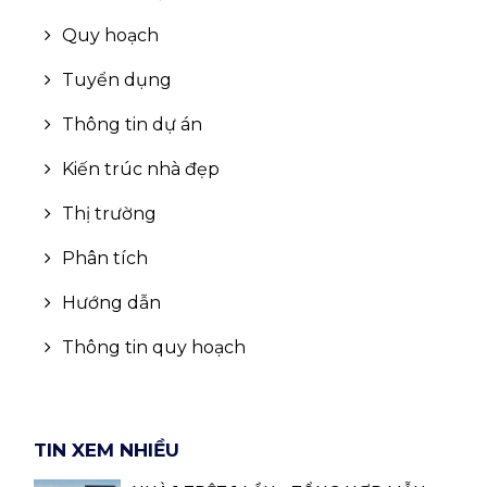
Bình Định
Quy hoạch
Tiền Giang
Tuyển dụng
Thái Bình
Thông tin dự án
Bắc Giang
Kiến trúc nhà đẹp
Hòa Bình
Thị trường
Vĩnh Phúc
Phân tích
Tây Ninh
Hướng dẫn
Thái Nguyên
Thông tin quy hoạch
Lào Cai
Nam Định
TIN XEM NHIỀU
Quảng Ngãi