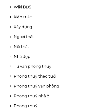
Lâm Đồng
Châu Đốc
Tất cả mức giá
Tây Bắc
Wiki BĐS
Thừa Thiên Huế
Tất cả mức giá
Tây Nam
Kiến trúc
Kiên Giang
Xây dựng
Bắc Ninh
Ngoại thất
Quảng Ninh
Nội thất
Thanh Hóa
Nhà đẹp
Nghệ An
Tư vấn phong thuỷ
Hải Dương
Phong thuỷ theo tuổi
Gia Lai
Phong thuỷ văn phòng
Bình Phước
Phong thuỷ nhà ở
Hưng Yên
Phong thuỷ