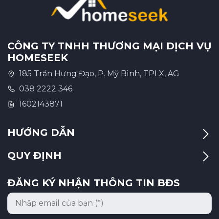
Sóc Trăng
Kon Tum
CÔNG TY TNHH THƯƠNG MẠI DỊCH VỤ
Quảng Bình
HOMESEEK
Quảng Trị
185 Trần Hưng Đạo, P. Mỹ Bình, TPLX, AG
038 2222 346
Trà Vinh
1602143871
Hậu Giang
Sơn La
HƯỚNG DẪN
Bạc Liêu
QUY ĐỊNH
Yên Bái
ĐĂNG KÝ NHẬN THÔNG TIN BĐS
Tuyên Quang
Điện Biên