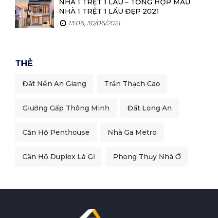
NHÀ 1 TRỆT 1 LẦU – TỔNG HỢP MẪU
Bến Tre
NHÀ 1 TRỆT 1 LẦU ĐẸP 2021
13:06, 30/06/2021
Đắk Nông
Cà Mau
THẺ
Vĩnh Long
Đất Nền An Giang
Trần Thạch Cao
Ninh Bình
Phú Thọ
Giường Gấp Thông Minh
Đất Long An
Ninh Thuận
Căn Hộ Penthouse
Nhà Ga Metro
Phú Yên
Căn Hộ Duplex Là Gì
Phong Thủy Nhà Ở
Hà Nam
Hà Tĩnh
Đồng Tháp