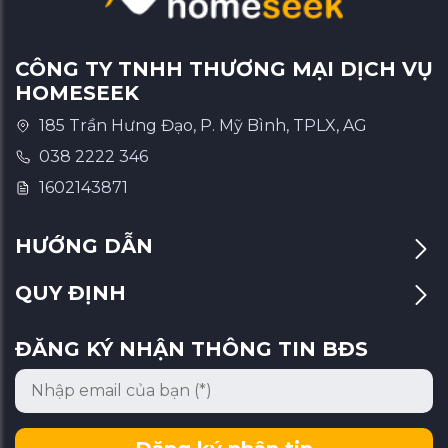
CÔNG TY TNHH THƯƠNG MẠI DỊCH VỤ
HOMESEEK
185 Trần Hưng Đạo, P. Mỹ Bình, TPLX, AG
038 2222 346
1602143871
HƯỚNG DẪN
QUY ĐỊNH
ĐĂNG KÝ NHẬN THÔNG TIN BĐS