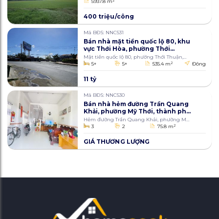
Sơn
5937.8 m
2
400 triệu/công
Mã BĐS: NNC531
Bán nhà mặt tiền quốc lộ 80, khu
vực Thới Hòa, phường Thới
Thuận, quận Thốt Nốt, thành
Mặt tiền quốc lộ 80, phường Thới Thuận,
phố Cần Thơ 535.4m2
quận Thốt Nốt, Cần Thơ
5+
5+
535.4 m
2
Đông
11 tỷ
Mã BĐS: NNC530
Bán nhà hẻm đường Trần Quang
Khải, phường Mỹ Thới, thành phố
Long Xuyên, An Giang 75.8m2
Hẻm đường Trần Quang Khải, phường Mỹ
Thới, thành phố Long Xuyên
3
2
75.8 m
2
GIÁ THƯƠNG LƯỢNG