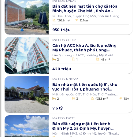
Mã BĐS: DN645
Bán đất nền mặt tiền chợ xã Hòa
Bình, huyện Chợ Mới, tỉnh An
Giang 126.8m2
xã Hòa Bình, huyện Chợ Mới, tỉnh An Giang
126.8 m
2
Đ.Nam
950 triệu
Mã BĐS: CH022
Căn hộ ACC khu A, lầu 5, phường
Mỹ Phước, thành phố Long
Xuyên, An Giang 45m2
Lầu 5, chung cư ACC, phường Mỹ Phước
2
1
45 m
2
420 triệu
Mã BĐS: NNC532
Bán nhà mặt tiền quốc lộ 91, khu
vực Thới Hòa 1, phường Thới
Thuận, quận Thốt Nốt, thành
Mặt tiền quốc lộ 91, Thới Hòa, Thới Thuận,
phố Cần Thơ 431.3m2
Thốt Nốt, Cần Thơ
2
3
431.3 m
2
Tây
7.6 tỷ
Mã BĐS: DR091
Bán đất ruộng mặt tiền kênh
Định Mỹ 2, xã Định Mỹ, huyện
Thoại Sơn, An Giang 5937.8m2
Kênh Định Mỹ 2, xã Định Mỹ, huyện Thoại