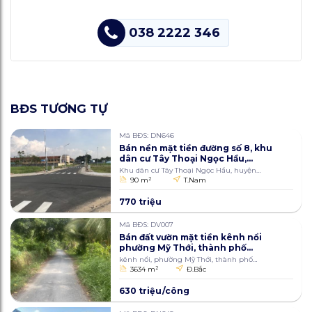
038 2222 346
BĐS TƯƠNG TỰ
Mã BĐS: DN646
Bán nền mặt tiền đường số 8, khu
dân cư Tây Thoại Ngọc Hầu,
huyện Thoại Sơn, tỉnh An Giang
Khu dân cư Tây Thoại Ngọc Hầu, huyện
90m2
Thoại Sơn, tỉnh An Giang
90 m
2
T.Nam
770 triệu
Mã BĐS: DV007
Bán đất vườn mặt tiền kênh nổi
phường Mỹ Thới, thành phố
Long Xuyên, An Giang 3634m2
kênh nổi, phường Mỹ Thới, thành phố
Long Xuyên
3634 m
2
Đ.Bắc
630 triệu/công