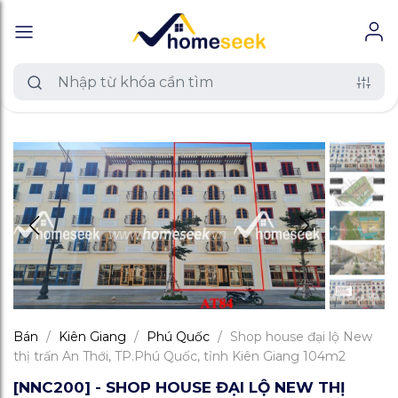
Bán
/
Kiên Giang
/
Phú Quốc
/
Shop house đại lộ New
thị trấn An Thới, TP.Phú Quốc, tỉnh Kiên Giang 104m2
[NNC200] - SHOP HOUSE ĐẠI LỘ NEW THỊ