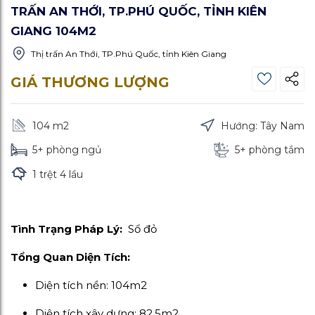
TRẤN AN THỚI, TP.PHÚ QUỐC, TỈNH KIÊN
GIANG 104M2
Thị trấn An Thới, TP.Phú Quốc, tỉnh Kiên Giang
GIÁ THƯƠNG LƯỢNG
104 m
2
Hướng: Tây Nam
5+ phòng ngủ
5+ phòng tắm
1 trệt 4 lầu
Tình Trạng Pháp Lý:
Sổ đỏ
Tổng Quan Diện Tích:
Diện tích nền: 104m2
Diện tích xây dựng: 82.5m2