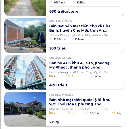
Long Xuyên
3634 m
2
Đ.Bắc
630 triệu/công
Mã BĐS: DN645
Bán đất nền mặt tiền chợ xã Hòa
Bình, huyện Chợ Mới, tỉnh An
Giang 126.8m2
xã Hòa Bình, huyện Chợ Mới, tỉnh An Giang
126.8 m
2
Đ.Nam
950 triệu
Mã BĐS: CH022
Căn hộ ACC khu A, lầu 5, phường
Mỹ Phước, thành phố Long
Xuyên, An Giang 45m2
Lầu 5, chung cư ACC, phường Mỹ Phước
2
1
45 m
2
420 triệu
Mã BĐS: NNC532
Bán nhà mặt tiền quốc lộ 91, khu
vực Thới Hòa 1, phường Thới
Thuận, quận Thốt Nốt, thành
Mặt tiền quốc lộ 91, Thới Hòa, Thới Thuận,
phố Cần Thơ 431.3m2
Thốt Nốt, Cần Thơ
2
3
431.3 m
2
Tây
7.6 tỷ