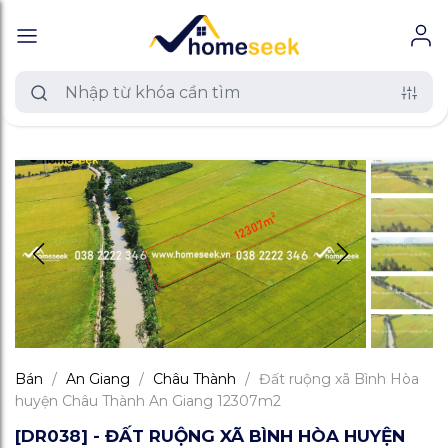
Bán
/
An Giang
/
Châu Thành
/
Đất ruộng xã Bình Hòa
huyện Châu Thành An Giang 12307m2
[DR038] - ĐẤT RUỘNG XÃ BÌNH HÒA HUYỆN