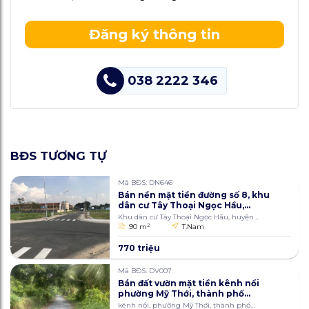
Đăng ký thông tin
038 2222 346
BĐS TƯƠNG TỰ
Mã BĐS: DN646
Bán nền mặt tiền đường số 8, khu
dân cư Tây Thoại Ngọc Hầu,
huyện Thoại Sơn, tỉnh An Giang
Khu dân cư Tây Thoại Ngọc Hầu, huyện
90m2
Thoại Sơn, tỉnh An Giang
90 m
2
T.Nam
770 triệu
Mã BĐS: DV007
Bán đất vườn mặt tiền kênh nổi
phường Mỹ Thới, thành phố
Long Xuyên, An Giang 3634m2
kênh nổi, phường Mỹ Thới, thành phố