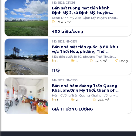
Mã BĐS: DR091
Bán đất ruộng mặt tiền kênh
Định Mỹ 2, xã Định Mỹ, huyện
Thoại Sơn, An Giang 5937.8m2
Kênh Định Mỹ 2, xã Định Mỹ, huyện Thoại
Sơn
5937.8 m
2
400 triệu/công
Mã BĐS: NNC531
Bán nhà mặt tiền quốc lộ 80, khu
vực Thới Hòa, phường Thới
Thuận, quận Thốt Nốt, thành
Mặt tiền quốc lộ 80, phường Thới Thuận,
phố Cần Thơ 535.4m2
quận Thốt Nốt, Cần Thơ
5+
5+
535.4 m
2
Đông
11 tỷ
Mã BĐS: NNC530
Bán nhà hẻm đường Trần Quang
Khải, phường Mỹ Thới, thành phố
Long Xuyên, An Giang 75.8m2
Hẻm đường Trần Quang Khải, phường Mỹ
Thới, thành phố Long Xuyên
3
2
75.8 m
2
GIÁ THƯƠNG LƯỢNG