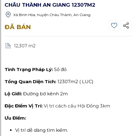
CHÂU THÀNH AN GIANG 12307M2
Xã Bình Hòa, huyện Châu Thành, An Giang
ĐÃ BÁN
12,307 m
2
Tình Trạng Pháp Lý:
Sổ đỏ 
Tổng Quan Diện Tích:
12307m2 ( LUC)
Lộ Giới:
Đường bờ kênh 2m
Đặc Điểm Vị Trí:
Vị trí cách cầu Hội Đồng 3km
Ưu Điểm:
Vị trí dễ dàng tìm kiếm.