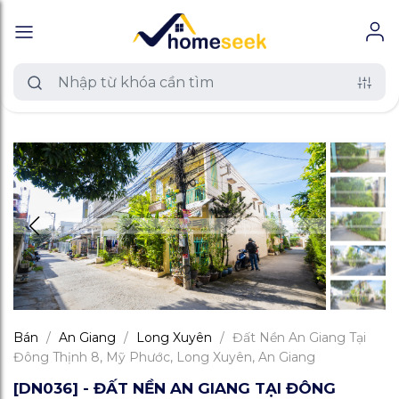
Bán
/
An Giang
/
Long Xuyên
/
Đất Nền An Giang Tại
Đông Thịnh 8, Mỹ Phước, Long Xuyên, An Giang
[DN036] - ĐẤT NỀN AN GIANG TẠI ĐÔNG