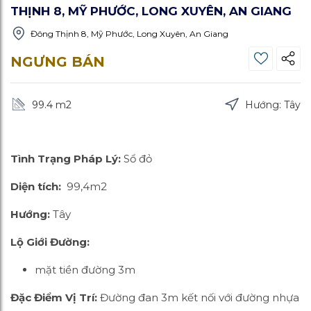
THỊNH 8, MỸ PHƯỚC, LONG XUYÊN, AN GIANG
Đông Thịnh 8, Mỹ Phước, Long Xuyên, An Giang
NGƯNG BÁN
99.4 m
2
Hướng: Tây
Tình Trạng Pháp Lý:
Sổ đỏ
Diện tích:
99,4m2
Hướng:
Tây
Lộ Giới Đường:
mặt tiền đường 3m
Đặc Điểm Vị Trí:
Đường đan 3m kết nối với đường nhựa