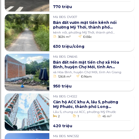
770 triệu
Mã BĐS: DV007
Bán đất vườn mặt tiền kênh nổi
phường Mỹ Thới, thành phố
Long Xuyên, An Giang 3634m2
kênh nổi, phường Mỹ Thới, thành phố
Long Xuyên
3634 m
2
Đ.Bắc
630 triệu/công
Mã BĐS: DN645
Bán đất nền mặt tiền chợ xã Hòa
Bình, huyện Chợ Mới, tỉnh An
Giang 126.8m2
xã Hòa Bình, huyện Chợ Mới, tỉnh An Giang
126.8 m
2
Đ.Nam
950 triệu
Mã BĐS: CH022
Căn hộ ACC khu A, lầu 5, phường
Mỹ Phước, thành phố Long
Xuyên, An Giang 45m2
Lầu 5, chung cư ACC, phường Mỹ Phước
2
1
45 m
2
420 triệu
Mã BĐS: NNC532