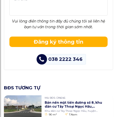
Vui lòng điền thông tin đầy đủ chúng tôi sẽ liên hệ
bạn tư vấn trong thời gian sớm nhất.
Đăng ký thông tin
038 2222 346
BĐS TƯƠNG TỰ
Mã BĐS: DN646
Bán nền mặt tiền đường số 8, khu
dân cư Tây Thoại Ngọc Hầu,
huyện Thoại Sơn, tỉnh An Giang
Khu dân cư Tây Thoại Ngọc Hầu, huyện
90m2
Thoại Sơn, tỉnh An Giang
90 m
2
T.Nam