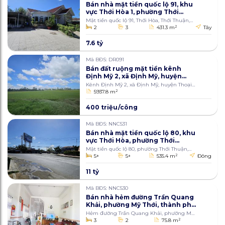
Bán nhà mặt tiền quốc lộ 91, khu
vực Thới Hòa 1, phường Thới
Thuận, quận Thốt Nốt, thành
Mặt tiền quốc lộ 91, Thới Hòa, Thới Thuận,
phố Cần Thơ 431.3m2
Thốt Nốt, Cần Thơ
2
3
431.3 m
2
Tây
7.6 tỷ
Mã BĐS: DR091
Bán đất ruộng mặt tiền kênh
Định Mỹ 2, xã Định Mỹ, huyện
Thoại Sơn, An Giang 5937.8m2
Kênh Định Mỹ 2, xã Định Mỹ, huyện Thoại
Sơn
5937.8 m
2
400 triệu/công
Mã BĐS: NNC531
Bán nhà mặt tiền quốc lộ 80, khu
vực Thới Hòa, phường Thới
Thuận, quận Thốt Nốt, thành
Mặt tiền quốc lộ 80, phường Thới Thuận,
phố Cần Thơ 535.4m2
quận Thốt Nốt, Cần Thơ
5+
5+
535.4 m
2
Đông
11 tỷ
Mã BĐS: NNC530
Bán nhà hẻm đường Trần Quang
Khải, phường Mỹ Thới, thành phố
Long Xuyên, An Giang 75.8m2
Hẻm đường Trần Quang Khải, phường Mỹ
Thới, thành phố Long Xuyên
3
2
75.8 m
2