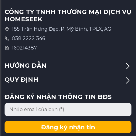
CÔNG TY TNHH THƯƠNG MẠI DỊCH VỤ
HOMESEEK
185 Trần Hưng Đạo, P. Mỹ Bình, TPLX, AG
038 2222 346
1602143871
HƯỚNG DẪN
QUY ĐỊNH
ĐĂNG KÝ NHẬN THÔNG TIN BĐS
Đăng ký nhận tin