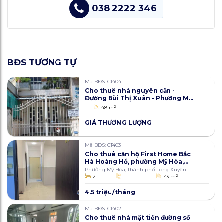
038 2222 346
BĐS TƯƠNG TỰ
Mã BĐS: CT404
Cho thuê nhà nguyên căn -
Đường Bùi Thị Xuân - Phường Mỹ
Xuyên - Vị trí đắc địa, thích hợp
48 m
2
kinh doanh
GIÁ THƯƠNG LƯỢNG
Mã BĐS: CT403
Cho thuê căn hộ First Home Bắc
Hà Hoàng Hổ, phường Mỹ Hòa,
thành phố Long Xuyên, An
Phường Mỹ Hòa, thành phố Long Xuyên
Giang 43m2
2
1
43 m
2
4.5 triệu/tháng
Mã BĐS: CT402
Cho thuê nhà mặt tiền đường số