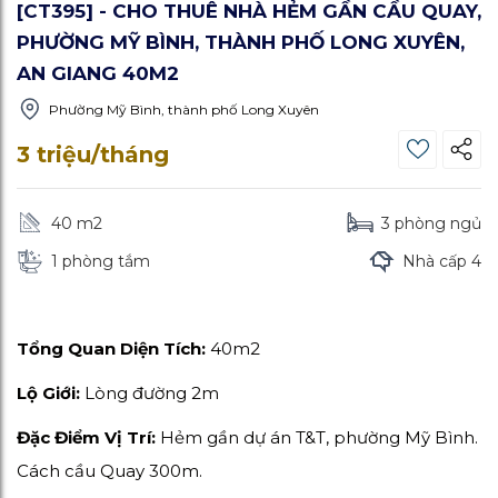
[CT395] - CHO THUÊ NHÀ HẺM GẦN CẦU QUAY,
PHƯỜNG MỸ BÌNH, THÀNH PHỐ LONG XUYÊN,
AN GIANG 40M2
Phường Mỹ Bình, thành phố Long Xuyên
3 triệu/tháng
40 m
2
3 phòng ngủ
1 phòng tắm
Nhà cấp 4
Tổng Quan Diện Tích:
40m2
Lộ Giới:
Lòng đường 2m
Đặc Điểm Vị Trí:
Hẻm gần dự án T&T, phường Mỹ Bình.
Cách cầu Quay 300m.