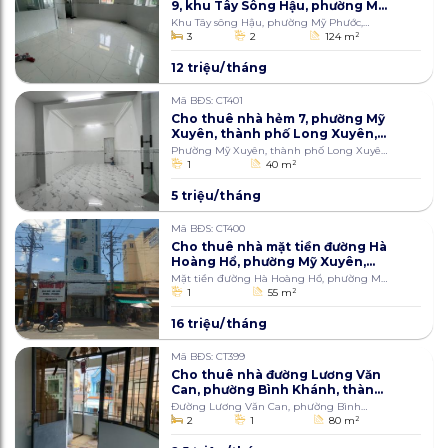
9, khu Tây Sông Hậu, phường Mỹ
Phước, thành phố Long Xuyên,
Khu Tây sông Hậu, phường Mỹ Phước,
An Giang 124m2
thành phố Long Xuyên
3
2
124 m
2
12 triệu/tháng
Mã BĐS: CT401
Cho thuê nhà hẻm 7, phường Mỹ
Xuyên, thành phố Long Xuyên,
An Giang 40m2
Phường Mỹ Xuyên, thành phố Long Xuyên,
An Giang
1
40 m
2
5 triệu/tháng
Mã BĐS: CT400
Cho thuê nhà mặt tiền đường Hà
Hoàng Hổ, phường Mỹ Xuyên,
thành phố Long Xuyên 55m2
Mặt tiền đường Hà Hoàng Hổ, phường Mỹ
Xuyên, thành phố Long Xuyên
1
55 m
2
16 triệu/tháng
Mã BĐS: CT399
Cho thuê nhà đường Lương Văn
Can, phường Bình Khánh, thành
phố Long Xuyên, An Giang 80m2
Đường Lương Văn Can, phường Bình
Khánh, Long Xuyên
2
1
80 m
2