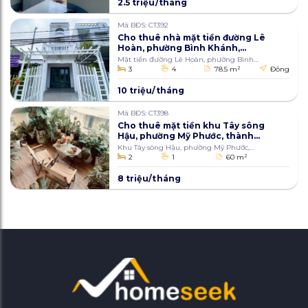
2.5 triệu/tháng
Mã BĐS: CT392
Cho thuê nhà mặt tiền đường Lê
Hoàn, phường Bình Khánh,
thành phố Long Xuyên, An
Mặt tiền đường Lê Hoàn, phường Bình
Giang 78,5m2
Khánh, thành phố Long Xuyên
3
4
78.5 m
2
Đông
10 triệu/tháng
Mã BĐS: CT398
Cho thuê mặt tiền khu Tây sông
Hậu, phường Mỹ Phước, thành
phố Long Xuyên, An Giang 60m2
Khu Tây sông Hậu, phường Mỹ Phước,
thành phố Long Xuyên
2
1
60 m
2
8 triệu/tháng