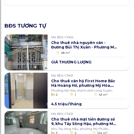
BĐS TƯƠNG TỰ
Mã BĐS: CT404
Cho thuê nhà nguyên căn -
Đường Bùi Thị Xuân - Phường Mỹ
Xuyên - Vị trí đắc địa, thích hợp
48 m
2
kinh doanh
GIÁ THƯƠNG LƯỢNG
Mã BĐS: CT403
Cho thuê căn hộ First Home Bắc
Hà Hoàng Hổ, phường Mỹ Hòa,
thành phố Long Xuyên, An
Phường Mỹ Hòa, thành phố Long Xuyên
Giang 43m2
2
1
43 m
2
4.5 triệu/tháng
Mã BĐS: CT402
Cho thuê nhà mặt tiền đường số
9, khu Tây Sông Hậu, phường Mỹ
Phước, thành phố Long Xuyên,
Khu Tây sông Hậu, phường Mỹ Phước,
An Giang 124m2
thành phố Long Xuyên
3
2
124 m
2