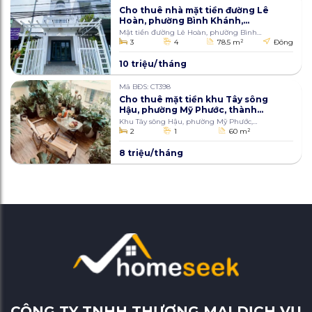
Cho thuê nhà mặt tiền đường Lê
Hoàn, phường Bình Khánh,
thành phố Long Xuyên, An
Mặt tiền đường Lê Hoàn, phường Bình
Giang 78,5m2
Khánh, thành phố Long Xuyên
3
4
78.5 m
2
Đông
10 triệu/tháng
Mã BĐS: CT398
Cho thuê mặt tiền khu Tây sông
Hậu, phường Mỹ Phước, thành
phố Long Xuyên, An Giang 60m2
Khu Tây sông Hậu, phường Mỹ Phước,
thành phố Long Xuyên
2
1
60 m
2
8 triệu/tháng
CÔNG TY TNHH THƯƠNG MẠI DỊCH VỤ