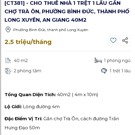
[CT381] - CHO THUÊ NHÀ 1 TRỆT 1 LẦU GẦN
CHỢ TRÀ ÔN, PHƯỜNG BÌNH ĐỨC, THÀNH PHỐ
LONG XUYÊN, AN GIANG 40M2
Phường Bình Đức, thành phố Long Xuyên
2.5 triệu/tháng
40 m
2
1 phòng ngủ
2 phòng tắm
1 trệt 1 lầu
Tổng Quan Diện Tích:
40m2 ( 4m x 10m)
Lộ Giới:
Lòng đường 4m
Đặc Điểm Vị Trí:
Gần chợ Trà Ôn, cách đường Trần
Hưng Đạo 50m