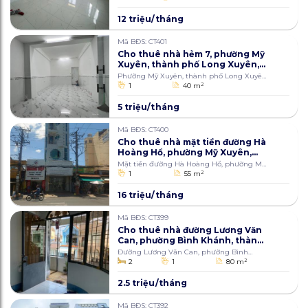
12 triệu/tháng
Mã BĐS: CT401
Cho thuê nhà hẻm 7, phường Mỹ
Xuyên, thành phố Long Xuyên,
An Giang 40m2
Phường Mỹ Xuyên, thành phố Long Xuyên,
An Giang
1
40 m
2
5 triệu/tháng
Mã BĐS: CT400
Cho thuê nhà mặt tiền đường Hà
Hoàng Hổ, phường Mỹ Xuyên,
thành phố Long Xuyên 55m2
Mặt tiền đường Hà Hoàng Hổ, phường Mỹ
Xuyên, thành phố Long Xuyên
1
55 m
2
16 triệu/tháng
Mã BĐS: CT399
Cho thuê nhà đường Lương Văn
Can, phường Bình Khánh, thành
phố Long Xuyên, An Giang 80m2
Đường Lương Văn Can, phường Bình
Khánh, Long Xuyên
2
1
80 m
2
2.5 triệu/tháng
Mã BĐS: CT392