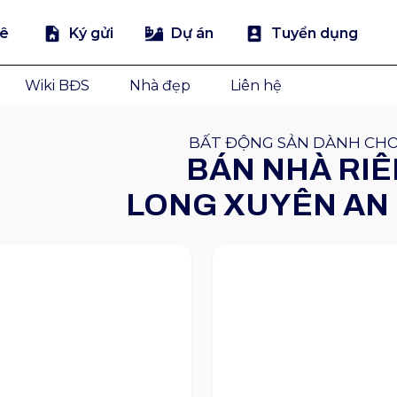
uê
Ký gửi
Dự án
Tuyển dụng
Wiki BĐS
Nhà đẹp
Liên hệ
BẤT ĐỘNG SẢN DÀNH CH
BÁN NHÀ RI
LONG XUYÊN AN