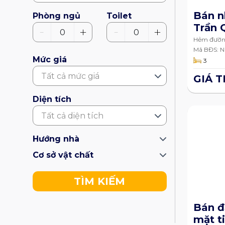
Bán n
Phòng ngủ
Toilet
Trần 
-
-
+
+
0
0
phườn
Hẻm đường
Mỹ Thới, 
thành
Mã BĐS: 
Mức giá
3
Xuyên
75.8
Tất cả mức giá
GIÁ 
Diện tích
Tất cả diện tích
Hướng nhà
Cơ sở vật chất
TÌM KIẾM
Bán đ
mặt t