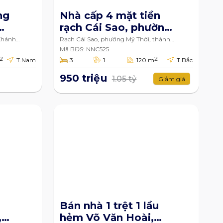
ng
Nhà cấp 4 mặt tiền
rạch Cái Sao, phường
h,
Mỹ Thới, thành phố
Khánh,
Rạch Cái Sao, phường Mỹ Thới, thành
g
phố Long Xuyên
Long Xuyên, An Giang
Mã BĐS: NNC525
2
2
T.Nam
3
1
120 m
T.Bắc
120m2
950 triệu
1.05 tỷ
Giảm giá
Bán nhà 1 trệt 1 lầu
,
hẻm Võ Văn Hoài,