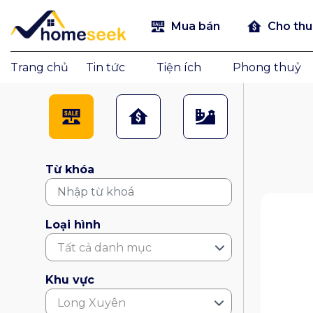
Mua bán
Cho th
Trang chủ
Tin tức
Tiện ích
Phong thuỷ
Từ khóa
Loại hình
Tất cả danh mục
Khu vực
Long Xuyên