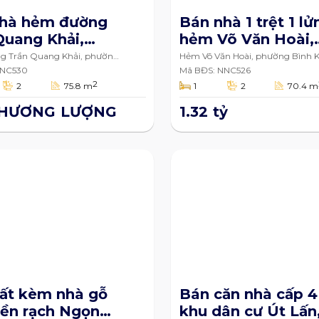
hà hẻm đường
Bán nhà 1 trệt 1 lử
Quang Khải,
hẻm Võ Văn Hoài,
g Mỹ Thới,
phường Bình Khán
 Trần Quang Khải, phường
Hẻm Võ Văn Hoài, phường Bình 
thành phố Long Xuyên
thành phố Long Xuyên, An Gian
 phố Long
NNC530
thành phố Long
Mã BĐS: NNC526
2
2
75.8 m
1
2
70.4 m
, An Giang
Xuyên, An Giang
m2
70.4m2
THƯƠNG LƯỢNG
1.32 tỷ
ất kèm nhà gỗ
Bán căn nhà cấp 4
iền rạch Ngọn
khu dân cư Út Lấn